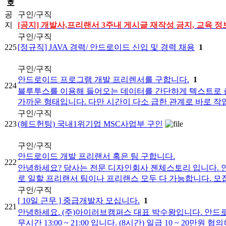
호
공
구인/구직
지
[공지] 개발사,프리랜서 3주내 게시글 재작성 금지, 교육 정보
구인/구직
225
[정규직] JAVA 경력/ 안드로이드 신입 및 경력 채용
1
구인/구직
안드로이드 프로그램 개발 프리렌서를 구합니다.
1
224
블루투스를 이용해 들어오는 데이터를 간단하게 텍스트로 
가까운 형태입니다. 다만 시간이 다소 급한 관계로 바로 작업을
구인/구직
223
(헤드헌팅) 국내1위기업 MSC사업부 구인
구인/구직
안드로이드 개발 프리랜서 혹은 팀 구합니다.
222
안녕하세요? 당사는 전문 디자인회사 젠체스토리 입니다. 
로 일할 프리랜서 팀이나 프리랜스 모두 다 가능합니다. 모집명
구인/구직
[ 10일 근무 ] 중급개발자 모십니다.
1
221
안녕하세요. (주)아이러브캠퍼스 대표 박수왕입니다. 안드로
무시간 13:00 ~ 21:00 입니다. (8시간) 일급 10 ~ 20만원 협의