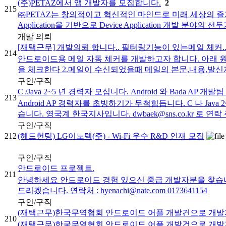
(주)PETAZ에서 앱 개발자를 모집합니다.
2
215
㈜PETAZ는 창의적이고 혁신적인 마인드로 미래 세상의 즐거운 변화를 창조하
Application을 기반으로 Device Application 개발 분야의 선
개발 의뢰
[재택근무] 개발의뢰 합니다.. 필터링기능이 있는메일 체커.
214
안드로이드용 메일 자동 체커를 개발하고자 합니다. 아래 원
을 체크한다 2.메일이 수신되었을때 메일의 본문,내용,발신자
구인/구직
C /Java 2~5 년 경력자 모십니다. Android 와 Bada AP 개발
213
Android AP 경력자를 초빙하기가 무척힘듭니다. C 나 Jav
습니다. 영국계 한국지사입니다. dwbaek@sns.co.kr 로 연락 
구인/구직
212
(헤드헌팅) LG이노텍(주) - Wi-Fi 우수 R&D 인재 모집
구인/구직
안드로이드 프로젝트.
211
안녕하세요 안드로이드 경험 있으신 중급 개발자분을 찾습니다
드리겠습니다. 연락처 : hyenachi@nate.com 0173641154
구인/구직
(재택근무)한국무역협회 안드로이드 어플 개발건으로 개발
210
(재택근무)한국무역협회 안드로이드 어플 개발건으로 개발