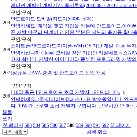
케이션 개발건 개발기간: 즉시투입(2010.08 ~ 2010.12 or 2010
구인/구직
안드로이드 모바일(지도이동확대문제)
209
안녕하세요. 계약을 맺고 작업을 하는데 안드로이드.아이
폰 개발 마무리 단계이고 안된 부분은 지도의 축이동 확대축소
구인/구직
스마트폰(안드로이드/아이폰/WM) OS 기반 개발 Team 투
208
안녕하십니까 Global 모바일 전문 기업인 리얼네트웍스AP
고자 합니다. 기발한 아이디어와 풍부한 프로그래밍 개발의 역량
구인/구직
207
[정규직] JAVA 경력 및 안드로이드 신입 채용
구인/구직
[ 10일 출근 ] 안드로이드 초급 개발자 1인 모십니다.
1
206
안녕하세요. (주)아이러브캠퍼스 대표 박수왕입니다. 안드
다. 10일간 근무할 초급 개발자 구합니다. 근무시간 13:00 ~ 21:
목록
쓰기
첫 페이지
583
584
585
586
587
588
589
590
591
592
끝 페이지
검색
취소