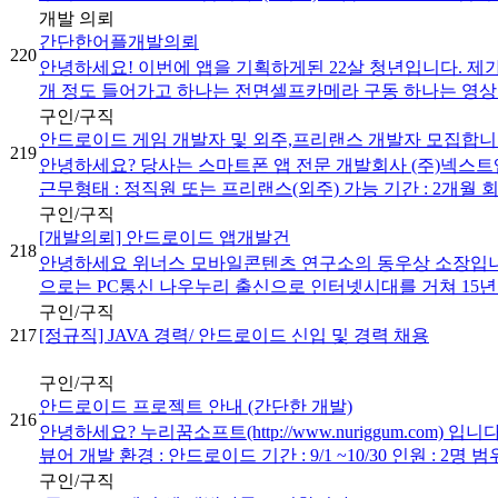
개발 의뢰
간단한어플개발의뢰
220
안녕하세요! 이번에 앱을 기획하게된 22살 청년입니다. 
개 정도 들어가고 하나는 전면셀프카메라 구동 하나는 영상보
구인/구직
안드로이드 게임 개발자 및 외주,프리랜스 개발자 모집합니다
219
안녕하세요? 당사는 스마트폰 앱 전문 개발회사 (주)넥스트앱
근무형태 : 정직원 또는 프리랜스(외주) 가능 기간 : 2개월 회사명
구인/구직
[개발의뢰] 안드로이드 앱개발건
218
안녕하세요 위너스 모바일콘텐츠 연구소의 동우상 소장입니다
으로는 PC통신 나우누리 출신으로 인터넷시대를 거쳐 15년여
구인/구직
217
[정규직] JAVA 경력/ 안드로이드 신입 및 경력 채용
구인/구직
안드로이드 프로젝트 안내 (간단한 개발)
216
안녕하세요? 누리꿈소프트(http://www.nuriggum.co
뷰어 개발 환경 : 안드로이드 기간 : 9/1 ~10/30 인원 : 2명 범위 -
구인/구직