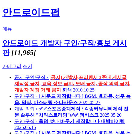
안드로이드펍
메뉴
안드로이드 개발자 구인/구직/홍보 게시
판
[11,965]
카테고리
쓰기
공지
구인/구직 ›
[공지] 개발사,프리랜서 3주내 게시글
재작성 금지, 교육 정보 금지, 도배 금지, 졸작 의뢰 금지,
개발자 계정 거래 금지
회색
2010.10.25
구인/구직 ›
[ 사운드 제작합니다 ] BGM, 효과음, 성우 녹
음, 믹싱, 마스터링
소나사운즈
2025.05.27
개발 의뢰 ›
✅✅스포츠중계제작 / 각종커뮤니티제작 전
문 솔루션 "치타스트리밍"✅✅
엠비스크
2025.05.20
구인/구직 ›
홀덤 섯다 바두기 제작합니다
대박아이템
2025.05.15
구인/구직 ›
[ 사운드 제작합니다 ] BGM, 효과음, 성우 녹