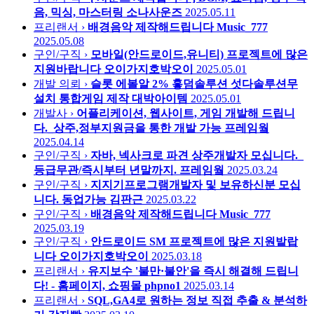
음, 믹싱, 마스터링
소나사운즈
2025.05.11
프리랜서 ›
배경음악 제작해드립니다
Music_777
2025.05.08
구인/구직 ›
모바일(안드로이드,유니티) 프로젝트에 많은
지원바랍니다
오이가지호박오이
2025.05.01
개발 의뢰 ›
슬롯 에볼알 2% 홓덤솔루션 섯다솔루션무
설치 통합게임 제작
대박아이템
2025.05.01
개발사 ›
어플리케이션, 웹사이트, 게임 개발해 드립니
다._상주,정부지원금을 통한 개발 가능
프레임웤
2025.04.14
구인/구직 ›
자바, 넥사크로 파견 상주개발자 모십니다._
등급무관/즉시부터 년말까지.
프레임웤
2025.03.24
구인/구직 ›
지지기프로그램개발자 및 보유하신분 모십
니다. 동업가능
김판근
2025.03.22
구인/구직 ›
배경음악 제작해드립니다
Music_777
2025.03.19
구인/구직 ›
안드로이드 SM 프로젝트에 많은 지원밭랍
니다
오이가지호박오이
2025.03.18
프리랜서 ›
유지보수 '불만·불안'을 즉시 해결해 드립니
다! - 홈페이지, 쇼핑몰
phpno1
2025.03.14
프리랜서 ›
SQL,GA4로 원하는 정보 직접 추출 & 분석하