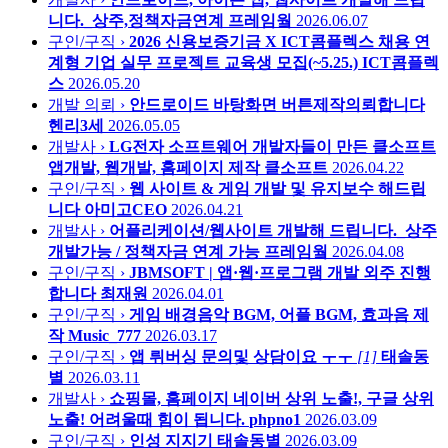
니다._상주,정책자금연계
프레임웤
2026.06.07
구인/구직 ›
2026 신용보증기금 X ICT콤플렉스 채용 연
계형 기업 실무 프로젝트 교육생 모집(~5.25.)
ICT콤플렉
스
2026.05.20
개발 의뢰 ›
안드로이드 바탕화면 버튼제작의뢰합니다
헨리3세
2026.05.05
개발사 ›
LG전자 소프트웨어 개발자들이 만든 클소프트
앱개발, 웹개발, 홈페이지 제작
클소프트
2026.04.22
구인/구직 ›
웹 사이트 & 게임 개발 및 유지보수 해드립
니다
아미고CEO
2026.04.21
개발사 ›
어플리케이션/웹사이트 개발해 드립니다._상주
개발가능 / 정책자금 연계 가능
프레임웤
2026.04.08
구인/구직 ›
JBMSOFT | 앱·웹·프로그램 개발 외주 진행
합니다
최재원
2026.04.01
구인/구직 ›
게임 배경음악 BGM, 어플 BGM, 효과음 제
작
Music_777
2026.03.17
구인/구직 ›
앱 뤼버싱 문의및 상담이요 ㅜㅜ
[1]
태솔동
별
2026.03.11
개발사 ›
쇼핑몰, 홈페이지 네이버 상위 노출!, 구글 상위
노출! 어려울때 힘이 됩니다.
phpno1
2026.03.09
구인/구직 ›
인성 지지기
태솔동별
2026.03.09