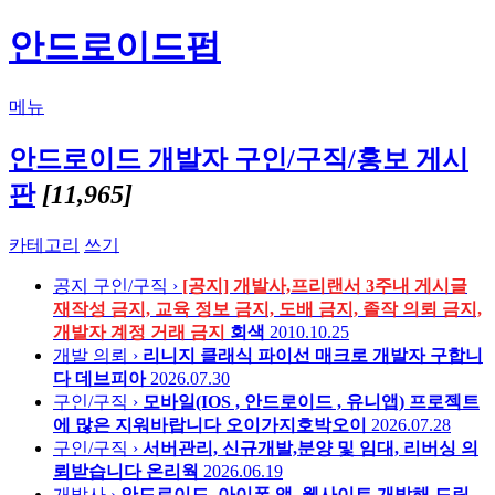
안드로이드펍
메뉴
안드로이드 개발자 구인/구직/홍보 게시
판
[11,965]
카테고리
쓰기
공지
구인/구직 ›
[공지] 개발사,프리랜서 3주내 게시글
재작성 금지, 교육 정보 금지, 도배 금지, 졸작 의뢰 금지,
개발자 계정 거래 금지
회색
2010.10.25
개발 의뢰 ›
리니지 클래식 파이선 매크로 개발자 구합니
다
데브피아
2026.07.30
구인/구직 ›
모바일(IOS , 안드로이드 , 유니앱) 프로젝트
에 많은 지워바랍니다
오이가지호박오이
2026.07.28
구인/구직 ›
서버관리, 신규개발,분양 및 임대, 리버싱 의
뢰받습니다
온리웍
2026.06.19
개발사 ›
안드로이드, 아이폰 앱, 웹사이트 개발해 드립