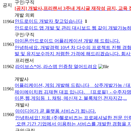
구인/구직
공지
[공지] 개발사,프리랜서 3주내 게시글 재작성 금지, 교육 
개발 의뢰
안드로이드 개발자 찾고있습니다
1
11964
안드로이드 앱 개발 및 관리 대시보드 웹 같이 개발가능
구인/구직
아이폰/안드로이드 어플리케이션 개발 해 드립니다.
11963
안녕하세요. 개발경력 10년 차 다수의 프로젝트 진행 
발 및 유지보수까지 저렴한 가격에 해드리겠습니다. 회사명 : NS
프리랜서
11962
라이브스*어, 라스앱 인증창 열어드려요
개발사
어플리케이션, 게임 개발해 드립니다 _ 상주개발가능 / 대
11961
제이에이치컴 김재현 대표 입니다. [프로필] ​ - 수주자명 :
이폰,웹,게임등 ​ 1. 채팅, 메신져 2. 블록체인,전자지갑,...
개발사
아이디어가 곧 플랫폼 서비스가 됩니다.
11960
안녕하세요! 저희 (주)헬로비즈는 프로페셔널한 전문 인력으
​ 오랜 기간 기업에서 이용하는 서비스를 개발한 경험을 지닌
구인/구직