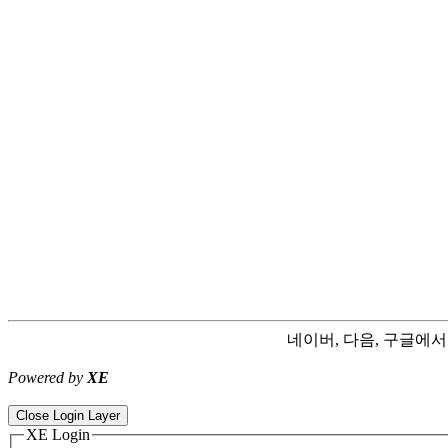
네이버, 다음, 구글에
Powered by
XE
ColorNote notepad notes - best android notepad app
Color flashlight 
Close Login Layer
XE Login