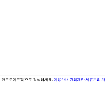
서 '안드로이드펍'으로 검색하세요.
이용안내
건의제안
제휴문의
- best android flashlight app