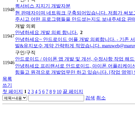
퀵서비스 지지기 개발자분
11948
현 판매자이며 네트워크 구축되어있습니다. 저희가 써보고 아
주시고 어떤 프로그램들을 만드셨는지도 보내주세요 판매는
개발 의뢰
안녕하세요 개발 의뢰 합니다.
2
11947
안녕하세요~ 안드로이드 어플 개발 의뢰합니다. - 기존 서비스
발&유지보수 계약 간략하게 적었습니다. maruweb@maruw.co
구인/구직
안드로이드 / 아이폰 앱 개발 및 개선, 수정사항 작업 해
11946
안녕하세요 프리랜서로 안드로이드, 아이폰 어플리케이션을 
힘들고 원격으로 개발업무만 하고 있습니다. [작업 영역] 안
목록
쓰기
첫 페이지
1
2
3
4
5
6
7
8
9
10
끝 페이지
검색
취소