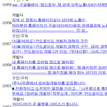
11959
aso, 구글플레이, 앱스토어, 앱 검색 상위노출(ASO) 마
개발사
검색 시 경쟁사 홈페이지보다 상단에 노출!!!
11958
여러분의 홈페이지가 구글/네이버/다음의 검색결과에 노출이 안되는 이
라집니다 -------------------------------------- ① 검...
구인/구직
[서울/여의도] 안드로이드 개발자 경력직 구인
11957
[서울/여의도] 안드로이드 개발자 경력직 구인 급여: 경력별 협
요건] - 안드로이드 개발 2년 이상 [우대사항] - GQL 기반.
개발사
내 홈페이지를 모바일 앱으로 탈바꿈!
11956
내 홈페이지를 모바일 앱으로 탈바꿈! 앱 패키징은 모바일
----------------------------- 앱 패키징을 해야 하는 10가지 이유..
구인/구직
(주)나우콤에서 모바일개발자를 모집합니다.
11955
■ 진취적이고 도전적인 열정을 가지고, 「나우콤으로 통
주세요. [모바일 개발자] 직무소개 - 아이폰, 안드로이드 등
개발사
아이디어가 곧 플랫폼 서비스가 됩니다.
11954