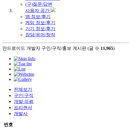
(구)질문/답변
사용자 공간
앱 정보/후기
게임 정보/후기
기기 정보/후기
잡담/유머/창작
안드로이드 개발자 구인/구직/홍보 게시판 (글 수
11,965
)
전체보기
구인/구직
개발 의뢰
프리랜서
개발사
번호