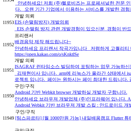
안녕하세요! 저희 (주)헬로비즈는 프로페셔널한 전문 인력
다. ​ ​ 오랜 기간 기업에서 이용하는 서비스를 개발한 경험을
개발 의뢰
EIS (손떨림방지) 개발의뢰
11953
EIS 손떨림 방지 관련 개발경험이 있으신분 경험이 반드시 있으신
프리랜서
배경음악 제작 해드립니다~
11952
안녕하세요 프리랜서 작곡가입니다 저렴하게 고퀄리티 배경
https://open.kakao.com/o/sKnktlSe
개발 의뢰
ISAGRAF 런타임소스 빌딩하여 포팅하는 업무 가능하신
11951
김재현이사 입니다. ​ arm에 리눅스가 올라간 상태에서 isag
로젝트 입니다. ​ 페이는 원하시는 페이 최대한 드립니다. 감
구인/구직
Android 기반 Webkit browser 개발하실 개발자 구합니다.
11950
안녕하세요 브라우져 개발업체 (주)인프라웨어 입니다. And
Android Webkit 기반 브라우져 개발 스킬 : 안드로이드 개발
구인/구직
11949
[팀스파르타] [월 1000만원 가능] 내일배움캠프 Flutter
구인/구직