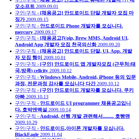
오소프트
2009.09.01
구인/구직 ›
[채용공고] 안드로이드 단말 개발자 모집
마
징가
2009.09.15
구인/구직 ›
안드로이드 Phone 개발자를 모십니다.
mercury
2009.09.17
구인/구직 ›
[채용공고]Voip, Brew MMS, Android UI,
Android App 개발자 모집
천국의신화
2009.09.20
구인/구직 ›
[채용공고] 안드로이드 단말, UI, App. 개발
자 모집
행이
2009.10.01
구인/구직 ›
[구인] 안드로이드 앱 개발자모집 (근무처:태
국,방콕)
cellcity
2009.10.12
구인/구직 ›
WIndows Mobile, Android, iPhone 등의 입문
과정, 전문과정 강사를 모십니다
다간
2009.10.12
구인/구직 ›
[구인] 안드로이드 개발자를 모십니다.
쿠키
아빠
2009.10.13
구인/구직 ›
안드로이드 UI programmer 채용공고입니
다.
호박앤백설
2009.10.14
구인/구직 ›
Android, 선행 개발 관련해서.........
호빵맨
2009.10.29
구인/구직 ›
안드로이드,아이폰 개발자를 모십니다.
BlackEagle
2009.11.04