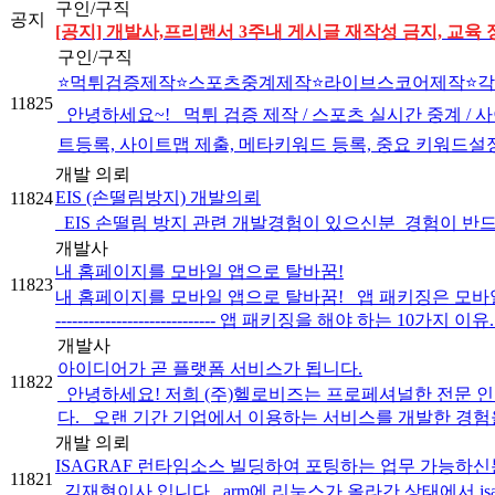
구인/구직
공지
[공지] 개발사,프리랜서 3주내 게시글 재작성 금지, 교육 
구인/구직
⭐️먹튀검증제작⭐️스포츠중계제작⭐️라이브스코어제작⭐️
11825
안녕하세요~! 먹튀 검증 제작 / 스포츠 실시간 중계 / 사
트등록, 사이트맵 제출, 메타키워드 등록, 중요 키워드설정 ]
개발 의뢰
EIS (손떨림방지) 개발의뢰
11824
EIS 손떨림 방지 관련 개발경험이 있으신분 경험이 반드시 있으신
개발사
내 홈페이지를 모바일 앱으로 탈바꿈!
11823
내 홈페이지를 모바일 앱으로 탈바꿈! 앱 패키징은 모바일
----------------------------- 앱 패키징을 해야 하는 10가지 이유..
개발사
아이디어가 곧 플랫폼 서비스가 됩니다.
11822
안녕하세요! 저희 (주)헬로비즈는 프로페셔널한 전문 인력
다. ​ ​ 오랜 기간 기업에서 이용하는 서비스를 개발한 경험을
개발 의뢰
ISAGRAF 런타임소스 빌딩하여 포팅하는 업무 가능하신
11821
김재현이사 입니다. ​ arm에 리눅스가 올라간 상태에서 isag