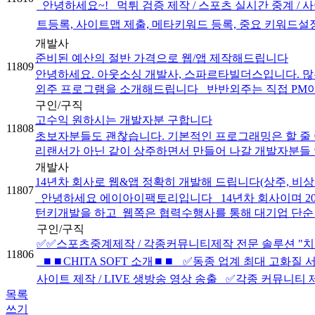
안녕하세요~! 먹튀 검증 제작 / 스포츠 실시간 중계 / 사
트등록, 사이트맵 제출, 메타키워드 등록, 중요 키워드설정 ]
개발사
준비된 예산의 절반 가격으로 웹/앱 제작해드립니다
11809
안녕하세요. 아웃소싱 개발사, 스파르타빌더스입니다. 많
외주 프로그램을 소개해드립니다 반반외주는 직접 PM이 
구인/구직
고수익 원하시는 개발자분 구합니다
11808
초보자분들도 괜찮습니다. 기본적인 프로그래밍은 할 줄 
리랜서가 아닌 같이 상주하면서 만들어 나갈 개발자분들 연
개발사
14년차 회사로 웹&앱 정확히 개발해 드립니다(상주, 비상
11807
안녕하세요 에이아이팩토리입니다 14년차 회사이며 202
턴키개발을 하고 웹쪽은 협력수행사를 통해 대기업 단순 상주
구인/구직
✅✅스포츠중계제작 / 각종커뮤니티제작 전문 솔루션 "
11806
⏹⏹CHITA SOFT 소개⏹⏹ ✅동종 업계 최대 고화질 
사이트 제작 / LIVE 생방송 영상 송출 ✅각종 커뮤니티 
목록
쓰기