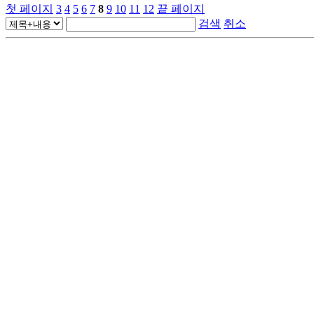
첫 페이지
3
4
5
6
7
8
9
10
11
12
끝 페이지
검색
취소