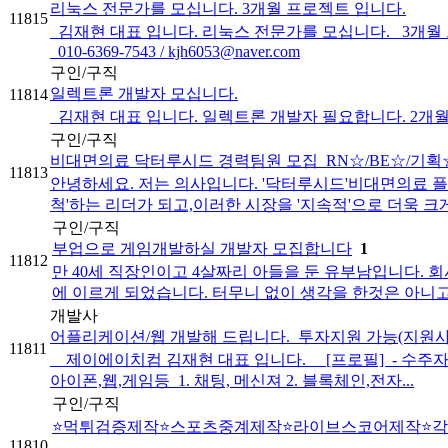
리눅스 전문가를 모십니다. 3개월 프로젝트 입니다.
11815
김재현 대표 입니다. 리눅스 전문가를 모십니다. 3개월
010-6369-7543 / kjh6053@naver.com
구인/구직
일렉트론 개발자 모십니다.
11814
김재현 대표 입니다. 일렉트론 개발자 필요합니다. 2개월 정
구인/구직
비대면의료 닥터루시드 경력팀원 모집_RN☆/BE☆/기획☆
11813
안녕하세요. 저는 의사입니다. '닥터루시드'비대면의료 플
척'하는 리더가 되고,이러한 시장을 '지속적'으로 더욱 크게 '
구인/구직
부업으로 게임개발하실 개발자 모집합니다
1
11812
만 40세 직장인이고 4살짜리 아들을 둔 유부남입니다.
에 이르게 되었습니다. 터무니 없이 생각을 한것은 아니고 
개발사
어플리케이션/웹 개발해 드립니다._투자지원 가능(지원
11811
제이에이치컴 김재현 대표 입니다. [프로필] ​ - 수주자명 
아이폰,웹,게임등 ​ 1. 채팅, 메신져 2. 블록체인,전자...
구인/구직
⭐️먹튀검증제작⭐️스포츠중계제작⭐️라이브스코어제작⭐️
11810