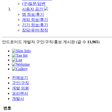
(구)질문/답변
사용자 공간
앱 정보/후기
게임 정보/후기
기기 정보/후기
잡담/유머/창작
안드로이드 개발자 구인/구직/홍보 게시판 (글 수
11,965
)
전체보기
구인/구직
개발 의뢰
프리랜서
개발사
번호