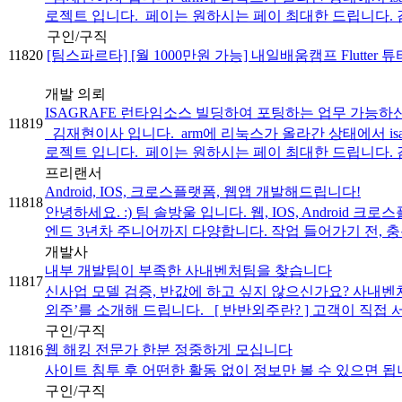
로젝트 입니다. ​ 페이는 원하시는 페이 최대한 드립니다. 감
구인/구직
11820
[팀스파르타] [월 1000만원 가능] 내일배움캠프 Flutter
개발 의뢰
ISAGRAFE 런타임소스 빌딩하여 포팅하는 업무 가능하
11819
김재현이사 입니다. ​ arm에 리눅스가 올라간 상태에서 isag
로젝트 입니다. ​ 페이는 원하시는 페이 최대한 드립니다. 감
프리랜서
Android, IOS, 크로스플랫폼, 웹앱 개발해드립니다!
11818
안녕하세요. :) 팀 솔방울 입니다. 웹, IOS, Android 
엔드 3년차 주니어까지 다양합니다. 작업 들어가기 전, 충분
개발사
내부 개발팀이 부족한 사내벤처팀을 찾습니다
11817
신사업 모델 검증, 반값에 하고 싶지 않으신가요? 사내벤
외주’를 소개해 드립니다. [ 반반외주란? ] 고객이 직접 서
구인/구직
웹 해킹 전문가 한분 정중하게 모십니다
11816
사이트 침투 후 어떤한 활동 없이 정보만 볼 수 있으면 됩
구인/구직