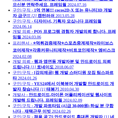
으신분 연락주세요.
프레임웤
2024.07.16
구인/구직 ›
1억 연봉!!! cocos2D-X 또는 유니티3D 개발
자 급구!!!
[2]
캡틴러쉬
2013.05.28
구인/구직 ›
디자이너, 기획자 모십니다
프레임웤
2024.06.14
개발 의뢰 ›
POS 프로그램 경험자 개발의뢰 합니다.
프레
임웤
2024.03.06
프리랜서 ›
⭐️먹튀검증제작⭐️스포츠중계제작⭐️라이브스
코어제작⭐️각종커뮤니티제작⭐️비트코인제작⭐️
엠비스크
2024.02.08
개발 의뢰 ›
웹과 앱연동 개발자분 및 안드로이드 의뢰
드립니다
[1]
토네이도
2018.06.07
구인/구직 ›
[강의제공] 웹 개발 스터디원 모집
팀스파르
타
2024.01.26
구인/구직 ›
YES24에서 이북뷰어 개발할 안드로이드 개
발자 찾습니다
[1]
태봉기
2010.04.30
개발사 ›
안드로이드,아이폰 어플리케이션및 웹사이트
개발해 드립니다.
프레임웤
2024.02.09
구인/구직 ›
개발 파트타임 (시급 30,000원) 하실 분 구합
니다 - 재택근무
이빗
2024.02.26
구인/구직 ›
채용 공고] 안드로이드 휴대폰 개발자
[1]
네