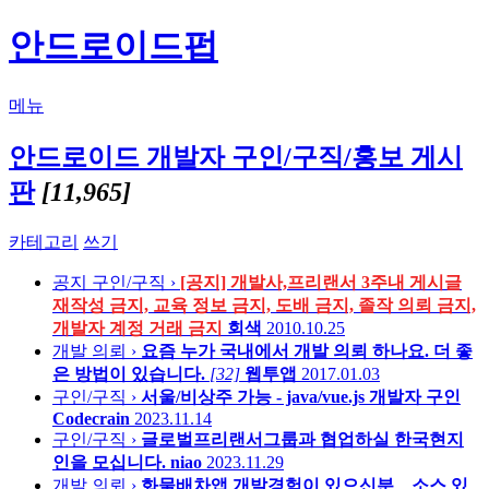
안드로이드펍
메뉴
안드로이드 개발자 구인/구직/홍보 게시
판
[11,965]
카테고리
쓰기
공지
구인/구직 ›
[공지] 개발사,프리랜서 3주내 게시글
재작성 금지, 교육 정보 금지, 도배 금지, 졸작 의뢰 금지,
개발자 계정 거래 금지
회색
2010.10.25
개발 의뢰 ›
요즘 누가 국내에서 개발 의뢰 하나요. 더 좋
은 방법이 있습니다.
[32]
웹투앱
2017.01.03
구인/구직 ›
서울/비상주 가능 - java/vue.js 개발자 구인
Codecrain
2023.11.14
구인/구직 ›
글로벌프리랜서그룹과 협업하실 한국현지
인을 모십니다.
niao
2023.11.29
개발 의뢰 ›
화물배차앱 개발경험이 있으신분 _ 소스 있