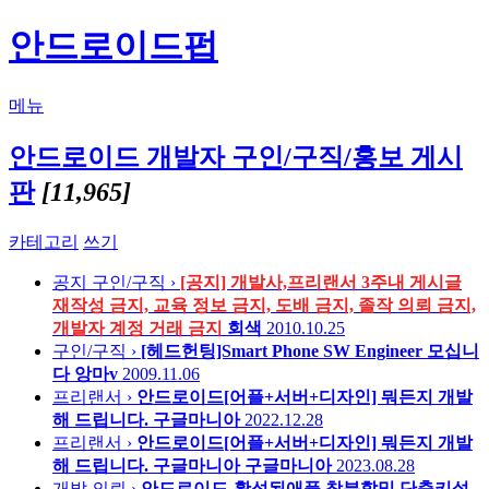
안드로이드펍
메뉴
안드로이드 개발자 구인/구직/홍보 게시
판
[11,965]
카테고리
쓰기
공지
구인/구직 ›
[공지] 개발사,프리랜서 3주내 게시글
재작성 금지, 교육 정보 금지, 도배 금지, 졸작 의뢰 금지,
개발자 계정 거래 금지
회색
2010.10.25
구인/구직 ›
[헤드헌팅]Smart Phone SW Engineer 모십니
다
앙마v
2009.11.06
프리랜서 ›
안드로이드[어플+서버+디자인] 뭐든지 개발
해 드립니다.
구글마니아
2022.12.28
프리랜서 ›
안드로이드[어플+서버+디자인] 뭐든지 개발
해 드립니다. 구글마니아
구글마니아
2023.08.28
개발 의뢰 ›
안드로이드-활성된애플 창분할및 단축키설