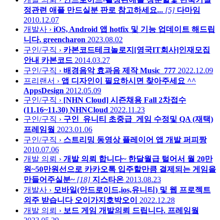
정관련 애플 만드실분 판로 참고하세요...
[5]
다마임
2010.12.07
개발사 ›
iOS, Android 앱 hotfix 및 기능 업데이트 해드립
니다.
greencharon
2023.08.02
구인/구직 ›
카본코드테크놀로지[영국IT회사]인재모집
안내
카본코드
2014.03.27
구인/구직 ›
배경음악 효과음 제작
Music_777
2022.12.09
프리랜서 ›
앱 디자인이 필요하시면 찾아주세요 ^^
AppsDesign
2012.05.09
구인/구직 ›
[NHN Cloud] 시즌채용 Fall 2차접수
(11.16~11.30)
NHNCloud
2022.11.23
구인/구직 ›
구인_유니티 초중급_게임 수정및 QA (재택)
프레임웤
2023.01.06
구인/구직 ›
스트리밍 동영상 플레이어 앱 개발
퍼피짱
2010.07.06
개발 의뢰 ›
개발 의뢰 합니다~ 한달월급 털어서 월 20만
원~50만원선으로 카카오톡 입주할만큼 결제되는 게임을
만들어주실분~
[18]
지스타온
2013.08.23
개발사 ›
모바일(안드로이드,ios,유니티) 및 웹 프로젝트
외주 받습니다
오이가지호박오이
2022.12.28
개발 의뢰 ›
보드 게임 개발의뢰 드립니다.
프레임웤