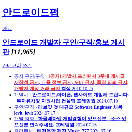
안드로이드펍
메뉴
안드로이드 개발자 구인/구직/홍보 게시
판
[11,965]
카테고리
쓰기
공지
구인/구직 ›
[공지] 개발사,프리랜서 3주내 게시글
재작성 금지, 교육 정보 금지, 도배 금지, 졸작 의뢰 금지,
개발자 계정 거래 금지
회색
2010.10.25
개발사 ›
안드로이드,아이폰, 웹사이트 개발해 드립니다.
_투자유치및 지원사업 컨설팅
프레임웤
2024.07.19
구인/구직 ›
레브잇 첫 대규모 Software Engineer 채용
levit_levit
2024.07.17
개발 의뢰 ›
화물배차앱 개발경험이 있으신분 _ 소스 있
으신분 연락주세요.
프레임웤
2024.07.16
프리랜서 ›
배경음악 제작
Music_777
2024.07.16