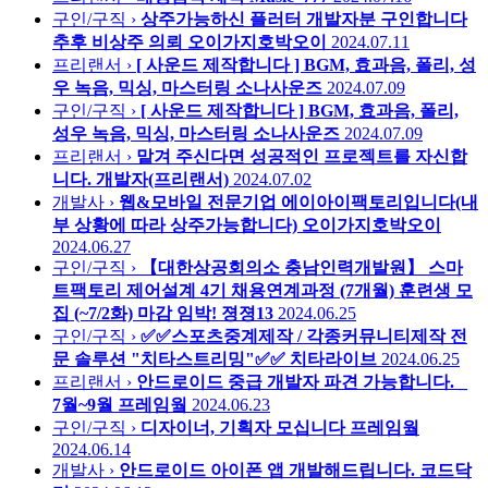
구인/구직 ›
상주가능하신 플러터 개발자분 구인합니다
추후 비상주 의뢰
오이가지호박오이
2024.07.11
프리랜서 ›
[ 사운드 제작합니다 ] BGM, 효과음, 폴리, 성
우 녹음, 믹싱, 마스터링
소나사운즈
2024.07.09
구인/구직 ›
[ 사운드 제작합니다 ] BGM, 효과음, 폴리,
성우 녹음, 믹싱, 마스터링
소나사운즈
2024.07.09
프리랜서 ›
맡겨 주신다면 성공적인 프로젝트를 자신합
니다.
개발자(프리랜서)
2024.07.02
개발사 ›
웹&모바일 전문기업 에이아이팩토리입니다(내
부 상황에 따라 상주가능합니다)
오이가지호박오이
2024.06.27
구인/구직 ›
【대한상공회의소 충남인력개발원】 스마
트팩토리 제어설계 4기 채용연계과정 (7개월) 훈련생 모
집 (~7/2화) 마감 임박!
졍졍13
2024.06.25
구인/구직 ›
✅✅스포츠중계제작 / 각종커뮤니티제작 전
문 솔루션 "치타스트리밍"✅✅
치타라이브
2024.06.25
프리랜서 ›
안드로이드 중급 개발자 파견 가능합니다. _
7월~9월
프레임웤
2024.06.23
구인/구직 ›
디자이너, 기획자 모십니다
프레임웤
2024.06.14
개발사 ›
안드로이드 아이폰 앱 개발해드립니다.
코드닥