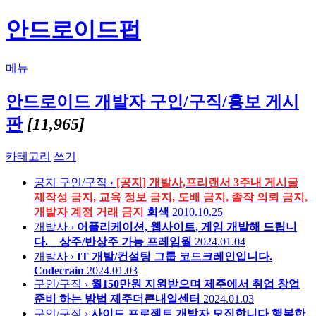
안드로이드펍
메뉴
안드로이드 개발자 구인/구직/홍보 게시
판
[11,965]
카테고리
쓰기
공지
구인/구직 ›
[공지] 개발사,프리랜서 3주내 게시글
재작성 금지, 교육 정보 금지, 도배 금지, 졸작 의뢰 금지,
개발자 계정 거래 금지
회색
2010.10.25
개발사 ›
어플리케이션, 웹사이트, 게임 개발해 드립니
다. _ 상주/반상주 가능
프레임웤
2024.01.04
개발사 ›
IT 개발/컨설팅 그룹 코드크레인입니다.
Codecrain
2024.01.03
구인/구직 ›
월150만원 지원받으며 제주에서 취업 창업
준비 하는 방법
제주더큰내일센터
2024.01.03
구인/구직 ›
사이드 프로젝트 개발자 모집합니다
행복한