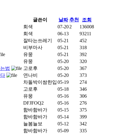
글쓴이
날짜
추천
조회
회색
07-20
2
136008
회색
06-13
93211
잘타는쓰레기
05-21
452
비부마사
05-21
318
유뭉
05-21
392
유뭉
05-20
320
하는법
고로후
05-20
367
겠다
연나비
05-20
373
차돌박이쌈한입
05-19
274
고로후
05-18
346
유뭉
05-16
306
DFJFOQ2
05-16
276
함바함바가
05-15
375
함바함바가
05-14
399
늘봄늘보
05-12
342
함바함바가
05-09
335