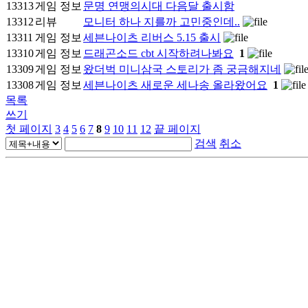
13313
게임 정보
문명 연맹의시대 다음달 출시함
13312
리뷰
모니터 하나 지를까 고민중인데..
13311
게임 정보
세븐나이츠 리버스 5.15 출시
13310
게임 정보
드래곤소드 cbt 시작하려나봐요
1
13309
게임 정보
왔더벅 미니삼국 스토리가 좀 궁금해지네
13308
게임 정보
세븐나이츠 새로운 세나송 올라왔어요
1
목록
쓰기
첫 페이지
3
4
5
6
7
8
9
10
11
12
끝 페이지
검색
취소