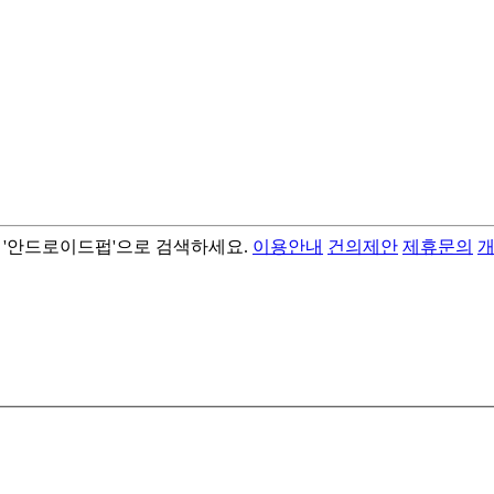
서 '안드로이드펍'으로 검색하세요.
이용안내
건의제안
제휴문의
- best android flashlight app