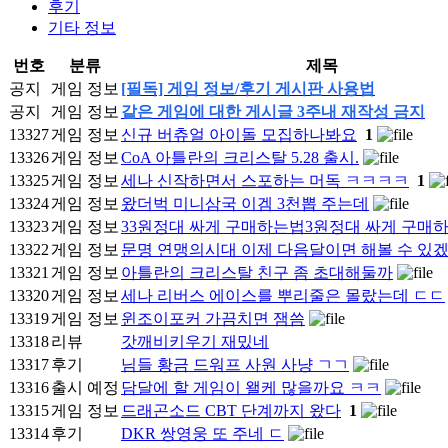
후기
기타 정보
번호
분류
제목
공지
게임 정보
[필독] 게임 정보/후기 게시판 사용법
공지
게임 정보
같은 게임에 대한 게시글 3주내 재작성 금지
13327
게임 정보
신규 버츄얼 아이돌 모집하나봐요
1
13326
게임 정보
CoA 아틀란의 크리스탈 5.28 출시.
13325
게임 정보
세나 신작하면서 스포하는 머독 ㅋㅋㅋㅋ
1
13324
게임 정보
왔더벅 미니삼국 이겜 3천뽑 주는데
13323
게임 정보
33원정대 싸게 구매하는법3원정대 싸게 구매
13322
게임 정보
문명 연맹의시대 이제 다음달이면 해볼 수 있
13321
게임 정보
아틀란의 크리스탈 친구 좀 초대해둘까
13320
게임 정보
세나 리버스 에이스를 뿌리줄은 몰랐는데 ㄷㄷ
13319
게임 정보
윈조이포커 가끔치면 잼씀
13318
리뷰
갓깨비키우기 재밌네
13317
후기
님들 황금 드워프 사원 사냥 ㄱㄱ
13316
출시 예정
담달에 할 게임이 왤케 많을까요 ㅋㅋ
13315
게임 정보
드래곤소드 CBT 단계까지 왔다
1
13314
후기
DKR 쌍영웅 또 주네 ㄷ