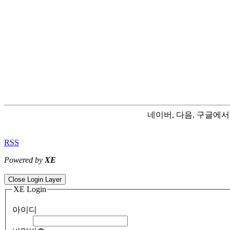
네이버, 다음, 구글에
RSS
Powered by
XE
ColorNote notepad notes - best android notepad app
Color flashlight 
Close Login Layer
XE Login
아이디