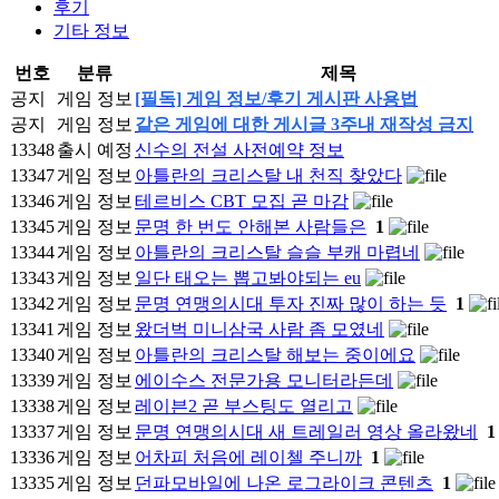
후기
기타 정보
번호
분류
제목
공지
게임 정보
[필독] 게임 정보/후기 게시판 사용법
공지
게임 정보
같은 게임에 대한 게시글 3주내 재작성 금지
13348
출시 예정
신수의 전설 사전예약 정보
13347
게임 정보
아틀란의 크리스탈 내 천직 찾았다
13346
게임 정보
테르비스 CBT 모집 곧 마감
13345
게임 정보
문명 한 번도 안해본 사람들은
1
13344
게임 정보
아틀란의 크리스탈 슬슬 부캐 마렵네
13343
게임 정보
일단 태오는 뽑고봐야되는 eu
13342
게임 정보
문명 연맹의시대 투자 진짜 많이 하는 듯
1
13341
게임 정보
왔더벅 미니삼국 사람 좀 모였네
13340
게임 정보
아틀란의 크리스탈 해보는 중이에요
13339
게임 정보
에이수스 전문가용 모니터라든데
13338
게임 정보
레이븐2 곧 부스팅도 열리고
13337
게임 정보
문명 연맹의시대 새 트레일러 영상 올라왔네
1
13336
게임 정보
어차피 처음에 레이첼 주니까
1
13335
게임 정보
던파모바일에 나온 로그라이크 콘텐츠
1