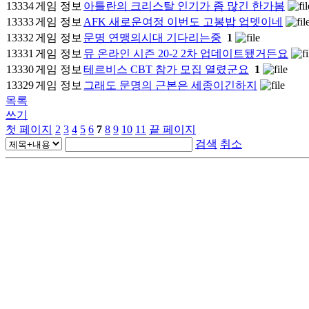
13334
게임 정보
아틀란의 크리스탈 인기가 좀 많긴 한가봄
13333
게임 정보
AFK 새로운여정 이번도 고봉밥 업뎃이네
13332
게임 정보
문명 연맹의시대 기다리는중
1
13331
게임 정보
뮤 온라인 시즌 20-2 2차 업데이트됐거든요
13330
게임 정보
테르비스 CBT 참가 모집 열렸군요
1
13329
게임 정보
그래도 문명의 근본은 세종이긴하지
목록
쓰기
첫 페이지
2
3
4
5
6
7
8
9
10
11
끝 페이지
검색
취소