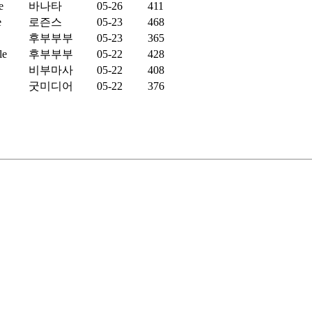
바나타
05-26
411
로즌스
05-23
468
후부부부
05-23
365
후부부부
05-22
428
비부마사
05-22
408
굿미디어
05-22
376