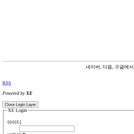
네이버, 다음, 구글에
RSS
Powered by
XE
ColorNote notepad notes - best android notepad app
Color flashlight 
Close Login Layer
XE Login
아이디