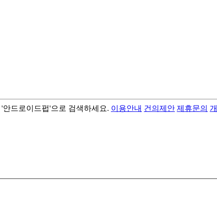
서 '안드로이드펍'으로 검색하세요.
이용안내
건의제안
제휴문의
- best android flashlight app