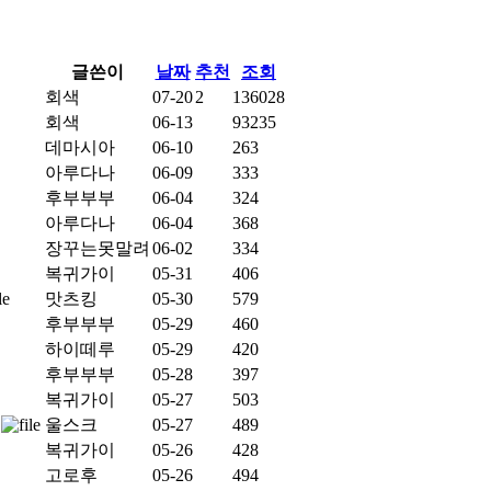
글쓴이
날짜
추천
조회
회색
07-20
2
136028
회색
06-13
93235
데마시아
06-10
263
아루다나
06-09
333
후부부부
06-04
324
아루다나
06-04
368
장꾸는못말려
06-02
334
복귀가이
05-31
406
맛츠킹
05-30
579
후부부부
05-29
460
하이떼루
05-29
420
후부부부
05-28
397
복귀가이
05-27
503
울스크
05-27
489
복귀가이
05-26
428
고로후
05-26
494