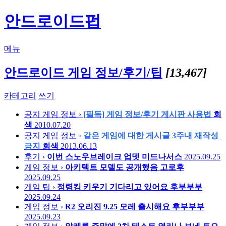
안드로이드펍
메뉴
안드로이드 게임 정보/후기/팁
[13,467]
카테고리
쓰기
공지
게임 정보 ›
[필독] 게임 정보/후기 게시판 사용법
회
색
2010.07.20
공지
게임 정보 ›
같은 게임에 대한 게시글 3주내 재작성
금지
회색
2013.06.13
후기 ›
이번 스노우브레이크 업뎃
미드나서스
2025.09.25
게임 정보 ›
아키텍트 모델도 공개했음
고로후
2025.09.25
게임 팁 ›
정령킹 키우기 기다리고 있어요
후부부부
2025.09.24
게임 정보 ›
R2 오리진 9.25 모레 출시해요
후부부부
2025.09.23