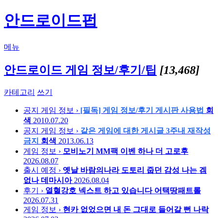
안드로이드펍
메뉴
안드로이드 게임 정보/후기/팁
[13,468]
카테고리
쓰기
공지
게임 정보 ›
[필독] 게임 정보/후기 게시판 사용법
회
색
2010.07.20
공지
게임 정보 ›
같은 게임에 대한 게시글 3주내 재작성
금지
회색
2013.06.13
게임 정보 ›
모비노기 MM팩 이벤 하나 더
고로후
2026.08.07
출시 예정 ›
옛날 바람의나라 도토리 줍던 감성 나는 겜
없나
데마시아
2026.08.04
후기 ›
열혈강호 넥스트 하고 있습니다
어택땅패트롤
2026.07.31
게임 정보 ›
현카 없었으면 내 돈 그대로 들어갈 뻔
나락