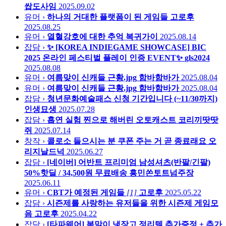
쌉도사임
2025.09.02
유머 ›
하나의 거대한 플랫폼이 된 게임들
고로후
2025.08.25
유머 ›
열혈강호에 대한 추억
복귀가이
2025.08.14
잡담 ›
✨ [KOREA INDIEGAME SHOWCASE] BIC
2025 온라인 페스티벌 플레이 인증 EVENT✨
gls2024
2025.08.08
유머 ›
여름맞이 신캐들 근황.jpg
함바함바가
2025.08.04
유머 ›
여름맞이 신캐들 근황.jpg
함바함바가
2025.08.04
잡담 ›
청년문화예술패스 신청 기간입니다 (~11/30까지)
인생묘생
2025.07.28
잡담 ›
흡연 실험 찐으로 해버린 오토캐스트
코리끼땃땃
쥐
2025.07.14
창작 ›
콜로소 들으시는 분 쿠폰 주는 거 곧 종료래요
오
리지날드넉
2025.06.27
잡담 ›
[네이버] 어반트 프리미엄 남성셔츠(반팔/긴팔)
50%핫딜 / 34,500원 무료배송
흥민쏜토트넘주장
2025.06.11
유머 ›
CBT가 예정된 게임들
[1]
고로후
2025.05.22
잡담 ›
시즌제를 사랑하는 유저들을 위한 시즌제 게임모
음
고로후
2025.04.22
잡담 ›
[타파웨어] 봄맞이 냉장고 정리템 추가증정 + 추가