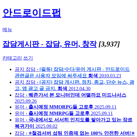
안드로이드펍
메뉴
잡담게시판 - 잡담, 유머, 창작
[3,937]
카테고리
쓰기
공지
잡담 ›
[필독] 잡담/수다/유머 게시판 - 안드로이드
관련글은 사용자 모임에 써주세요
회색
2010.03.23
공지
잡담 ›
[공지] 잡담 게시판. 정치, 종교, 단순 뉴스, 광
고, 앱 광고 글 금지.
회색
2012.04.30
잡담 ›
퀘존가서 본 모니터인데 어떨까요
미드나서스
2025.09.26
유머 ›
출시예정 MMORPG들
고로후
2025.09.11
유머 ›
출시예정 MMRPG들
고로후
2025.09.11
유머 ›
국내에서도 서서히 인지도를 쌓아가고 있는 장르
복귀가이
2025.09.02
잡담 ›
⭐철검서버 섭팅 인증제 없는 100% 안전한 서버!⭐