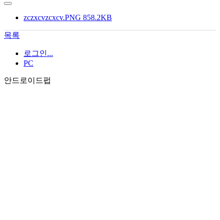
zczxcvzcxcv.PNG
858.2KB
목록
로그인...
PC
안드로이드펍