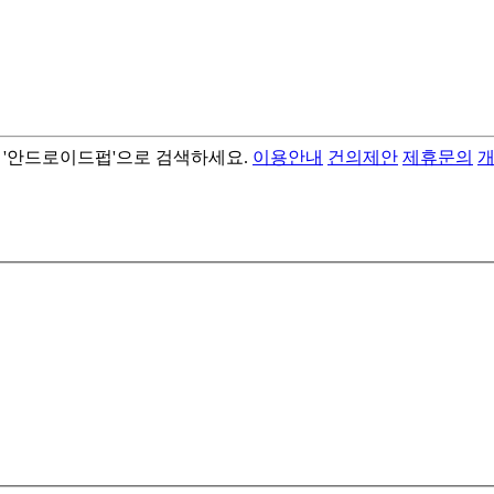
서 '안드로이드펍'으로 검색하세요.
이용안내
건의제안
제휴문의
- best android flashlight app