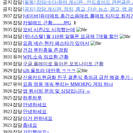
공지
잡담
[필독] 잡담/수다/유머 게시판 - 안드로이드 관련글
공지
잡담
[공지] 잡담 게시판. 정치, 종교, 단순 뉴스, 광고, 앱 
3937
잡담
[네이버]유아매트 층간소음매트 롤매트 티지오 최저가 
3936
잡담
카발레드 근황.........JPG
1
3935
잡담
모비 시즌2도 시작했는데
3934
잡담
[위너스텔] 월 110원 알뜰폰 요금제 7개월 할인
3933
잡담
요즘 넥슨 현카 페스타가 있어서
3932
잡담
건강 루틴충들 존경함
3931
유머
WPL소속 임요환 근황
3930
잡담
구글 플레이로 돌아온 포트나이트 근황
3929
잡담
s26 울트라 대만족 ㅋㅋㅋ
3928
잡담
신용카드현금화 친구 결혼식 축의금 급전 해결 후기 - 포미티
3927
유머
요즘 영웅 계속 뿌리는 MMORPG 게임 하나
3926
잡담
앱 뤼서빙 문의 및 상담입니다 ㅜ
3925
잡담
하루하루
3924
잡담
안녕하세요
3923
잡담
안녕하세요
3922
잡담
이거 편하네요
3921
잡담
춥네요
3920
잡담
가입했어요~