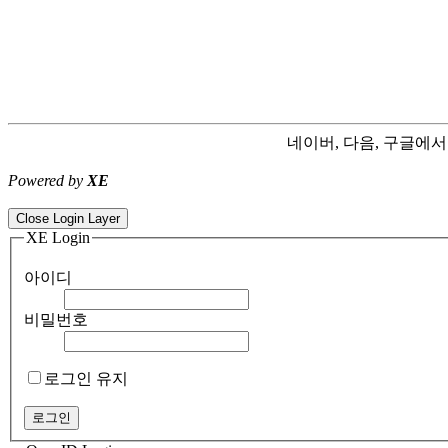
네이버, 다음, 구글에
Powered by
XE
ColorNote notepad notes - best android notepad app
Color flashlight 
Close Login Layer
XE Login
아이디
비밀번호
로그인 유지