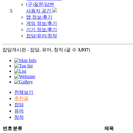
(구)질문/답변
사용자 공간
앱 정보/후기
게임 정보/후기
기기 정보/후기
잡담/유머/창작
잡담게시판 - 잡담, 유머, 창작 (글 수
3,937
)
전체보기
추천글
잡담
유머
창작
번호
분류
제목