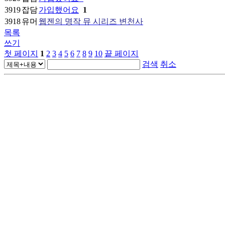
3919
잡담
가입했어요
1
3918
유머
웹젠의 명작 뮤 시리즈 변천사
목록
쓰기
첫 페이지
1
2
3
4
5
6
7
8
9
10
끝 페이지
검색
취소