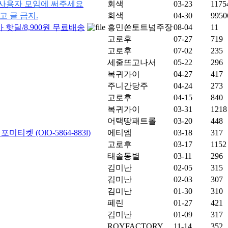
은 사용자 모임에 써주세요
회색
03-23
1175
광고 글 금지.
회색
04-30
9950
핫딜/8,900원 무료배송
흥민쏜토트넘주장
08-04
11
고로후
07-27
719
고로후
07-02
235
세줄뜨고나서
05-22
296
복귀가이
04-27
417
주니간당주
04-24
273
고로후
04-15
840
복귀가이
03-31
1218
어택땅패트롤
03-20
448
켓 (OlO-5864-883l)
에티엠
03-18
317
고로후
03-17
1152
태솔동별
03-11
296
김미난
02-05
315
김미난
02-03
307
김미난
01-30
310
페린
01-27
421
김미난
01-09
317
ROYFACTORY
11-14
352