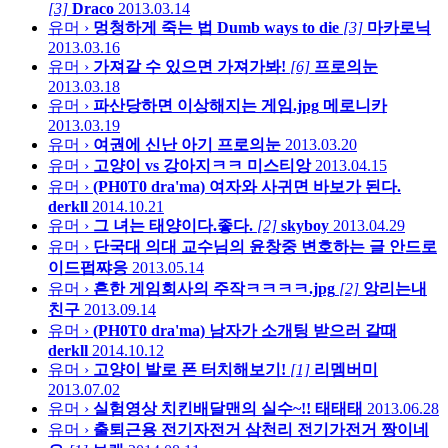
[3]
Draco
2013.03.14
유머 ›
멍청하게 죽는 법 Dumb ways to die
[3]
마카로닉
2013.03.16
유머 ›
가져갈 수 있으면 가져가봐!
[6]
프로의눈
2013.03.18
유머 ›
파산당하면 이상해지는 게임.jpg
메로니카
2013.03.19
유머 ›
여권에 신난 아기
프로의눈
2013.03.20
유머 ›
고양이 vs 강아지ㅋㅋ
미스티앙
2013.04.15
유머 ›
(PH0T0 dra'ma) 여자와 사귀면 바보가 된다.
derkll
2014.10.21
유머 ›
그 녀는 태양이다.좋다.
[2]
skyboy
2013.04.29
유머 ›
단국대 의대 교수님의 윤창중 변호하는 글
안드로
이드펍쨔응
2013.05.14
유머 ›
흔한 게임회사의 주작ㅋㅋㅋㅋ.jpg
[2]
앙리는내
친구
2013.09.14
유머 ›
(PH0T0 dra'ma) 남자가 소개팅 받으러 갈때
derkll
2014.10.12
유머 ›
고양이 발로 폰 터치해보기!
[1]
리멤버미
2013.07.02
유머 ›
실험영상 치킨배달맨의 실수~!!
태태태
2013.06.28
유머 ›
출퇴근용 전기자전거 삼천리 전기가전거 짱이네