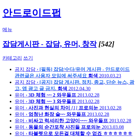
안드로이드펍
메뉴
잡담게시판 - 잡담, 유머, 창작
[542]
카테고리
쓰기
공지
잡담 ›
[필독] 잡담/수다/유머 게시판 - 안드로이드
관련글은 사용자 모임에 써주세요
회색
2010.03.23
공지
잡담 ›
[공지] 잡담 게시판. 정치, 종교, 단순 뉴스, 광
고, 앱 광고 글 금지.
회색
2012.04.30
유머 ›
3D 체험 ~~ 2
와우돌프
2013.02.28
유머 ›
3D 체험 ~~ 3
와우돌프
2013.02.28
유머 ›
사진과 현실의 차이
[1]
프로의눈
2013.02.28
유머 ›
엄청난 화장 술~~
와우돌프
2013.02.28
유머 ›
비싸고 럭셔리한 고양이~~~
와우돌프
2013.02.28
유머 ›
동물의 순간포착 사진들
프로의눈
2013.03.08
유머 ›
타블렛으로 모든걸 대체할 수 없죠 ㅎㅎㅎㅎㅎㅎ