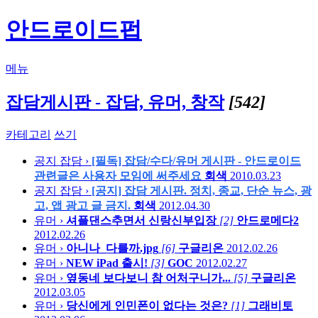
안드로이드펍
메뉴
잡담게시판 - 잡담, 유머, 창작
[542]
카테고리
쓰기
공지
잡담 ›
[필독] 잡담/수다/유머 게시판 - 안드로이드
관련글은 사용자 모임에 써주세요
회색
2010.03.23
공지
잡담 ›
[공지] 잡담 게시판. 정치, 종교, 단순 뉴스, 광
고, 앱 광고 글 금지.
회색
2012.04.30
유머 ›
셔플댄스추면서 신랑신부입장
[2]
안드로메다2
2012.02.26
유머 ›
아니나_다를까.jpg
[6]
구글리온
2012.02.26
유머 ›
NEW iPad 출시!
[3]
GOC
2012.02.27
유머 ›
옆동네 보다보니 참 어처구니가...
[5]
구글리온
2012.03.05
유머 ›
당신에게 인민폰이 없다는 것은?
[1]
그래비토