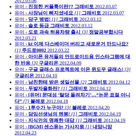
2012.03.06
유머 ›
진정한 커플룩이란??
그래비토
2012.03.07
유머 ›
사장님이 삐지셨네요
[1]
그래비토
2012.03.07
유머 ›
당구 병법!
[1]
그래비토
2012.03.12
유머 ›
솔로 등급
그래비토
2012.03.12
유머 ›
도로 과속 허용차량 출시
[3]
정말공부합시다
2012.03.21
유머 ›
kt 이제 다스베이더 버리고 새로운거 만드나요?
[1]
주드로0802
2012.03.22
유머 ›
아이폰 유저들의 안드로이드용 인스타그램에 대
한 반응
[3]
구글리온
2012.04.09
유머 ›
구글 글래스 프로젝트에 이은 윈도우 글래스!
[3]
구글리온
2012.04.10
유머 ›
남친한테 받은 생일선물
[2]
그래비토
2012.04.12
유머 ›
두발자율화란?
[1]
그래비토
2012.04.12
유머 ›
[유머] 문대성 ‘탈당 돌려차기’…“논문 표절 아니
다”
[7]
볼레로
2012.04.18
유머 ›
1루수가 누구야?
[3]
볼레로
2012.04.20
유머 ›
담임선생님의 멘붕!
[1]
그래비토
2012.04.19
유머 ›
지식인의 명쾌한 대답
[1]
그래비토
2012.04.19
유머 ›
[BGM] 센스돋는 가사지원
[1]
내맘니맘
2012.04.23