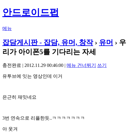
안드로이드펍
메뉴
잡담게시판 - 잡담, 유머, 창작
›
유머
› 우
리가 아이폰5를 기다리는 자세
충전완료 | 2012.11.29 00:46:00 |
메뉴 건너뛰기
쓰기
유투브에 잇는 영상인데 이거
은근히 재밋네요
3번 연속으로 리플한듯..ㅋㅋㅋㅋㅋㅋㅋ
아 웃겨