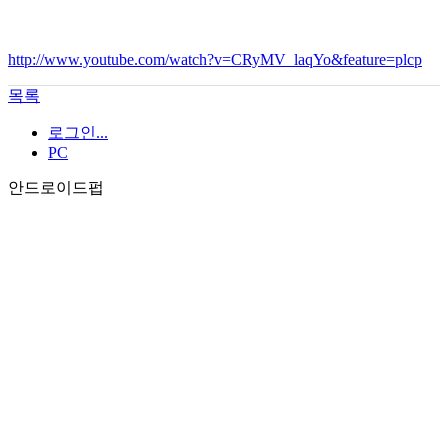
http://www.youtube.com/watch?v=CRyMV_laqYo&feature=plcp
목록
로그인...
PC
안드로이드펍