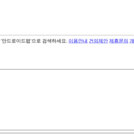
서 '안드로이드펍'으로 검색하세요.
이용안내
건의제안
제휴문의
- best android flashlight app