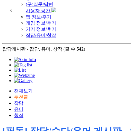
(구)질문/답변
사용자 공간
앱 정보/후기
게임 정보/후기
기기 정보/후기
잡담/유머/창작
잡담게시판 - 잡담, 유머, 창작 (글 수
542
)
전체보기
추천글
잡담
유머
창작