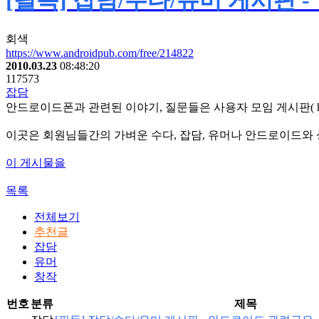
[필독] 잡담/수다/유머 게시판
회색
https://www.androidpub.com/free/214822
2010.03.23
08:48:20
117573
잡담
안드로이드폰과 관련된 이야기, 질문들은 사용자 모임 게시판( http://www
이곳은 회원님들간의 가벼운 수다, 잡담, 유머나 안드로이드와
이 게시물을
목록
전체보기
추천글
잡담
유머
창작
번호
분류
제목