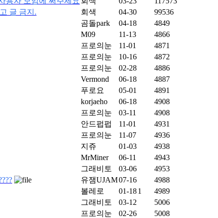
은 사용자 모임에 써주세요
회색
03-23
117573
광고 글 금지.
회색
04-30
99536
곰돌park
04-18
4849
M09
11-13
4866
프로의눈
11-01
4871
프로의눈
10-16
4872
프로의눈
02-28
4886
Vermond
06-18
4887
푸로요
05-01
4891
korjaeho
06-18
4908
프로의눈
03-11
4908
안드펍펍
11-01
4931
프로의눈
11-07
4936
지쥬
01-03
4938
MrMiner
06-11
4943
그래비토
03-06
4953
???
유잼UJAM
07-16
4988
볼레로
01-18
1
4989
그래비토
03-12
5006
프로의눈
02-26
5008