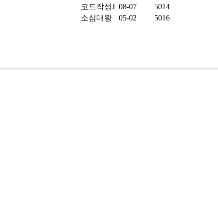
코드작성J
08-07
5014
소심대왕
05-02
5016