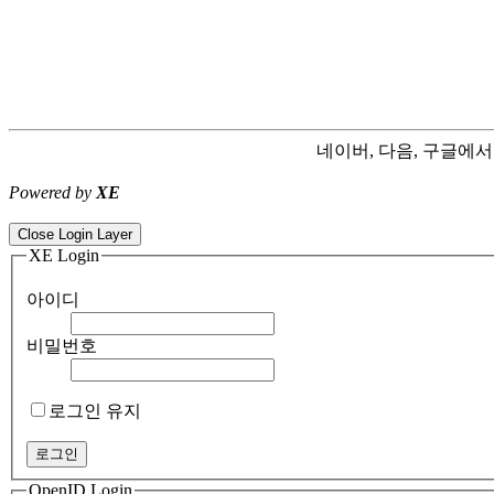
네이버, 다음, 구글에
Powered by
XE
ColorNote notepad notes - best android notepad app
Color flashlight 
Close Login Layer
XE Login
아이디
비밀번호
로그인 유지
OpenID Login