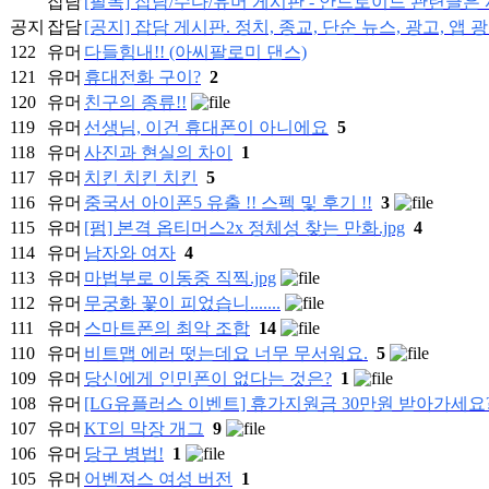
잡담
[필독] 잡담/수다/유머 게시판 - 안드로이드 관련글
공지
잡담
[공지] 잡담 게시판. 정치, 종교, 단순 뉴스, 광고, 앱 
122
유머
다들힘내!! (아씨팔로미 댄스)
121
유머
휴대전화 구이?
2
120
유머
친구의 종류!!
119
유머
선생님, 이건 휴대폰이 아니에요
5
118
유머
사진과 현실의 차이
1
117
유머
치킨 치킨 치킨
5
116
유머
중국서 아이폰5 유출 !! 스펙 및 후기 !!
3
115
유머
[펌] 본격 옵티머스2x 정체성 찾는 만화.jpg
4
114
유머
남자와 여자
4
113
유머
마법부로 이동중 직찍.jpg
112
유머
무궁화 꽃이 피었습니.......
111
유머
스마트폰의 최악 조합
14
110
유머
비트맵 에러 떳는데요 너무 무서워요.
5
109
유머
당신에게 인민폰이 없다는 것은?
1
108
유머
[LG유플러스 이벤트] 휴가지원금 30만원 받아가세요?
107
유머
KT의 막장 개그
9
106
유머
당구 병법!
1
105
유머
어벤져스 여성 버전
1