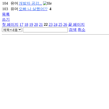
104
유머
개발자 공감...
103
유머
오빠 나 살쪘어??
4
목록
쓰기
첫 페이지
17
18
19
20
21
22
23
24
25
26
끝 페이지
검색
취소