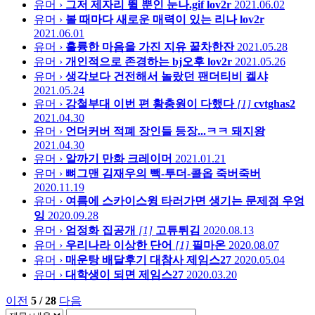
유머 ›
그저 제자리 뛸 뿐인 눈나.gif
lov2r
2021.06.02
유머 ›
볼 때마다 새로운 매력이 있는 리나
lov2r
2021.06.01
유머 ›
훌륭한 마음을 가진 지유
꿀차한잔
2021.05.28
유머 ›
개인적으로 존경하는 bj오후
lov2r
2021.05.26
유머 ›
생각보다 건전해서 놀랐던 팬더티비
켈샤
2021.05.24
유머 ›
강철부대 이번 편 황충원이 다했다
[1]
cvtghas2
2021.04.30
유머 ›
언더커버 적폐 장인들 등장...ㅋㅋ
돼지왕
2021.04.30
유머 ›
알까기 만화
크레이머
2021.01.21
유머 ›
뼈그맨 김재우의 빽-투더-콜옵
죽버죽버
2020.11.19
유머 ›
여름에 스카이스윙 타러가면 생기는 문제점
우엉
잉
2020.09.28
유머 ›
엄정화 집공개
[1]
고튜튀김
2020.08.13
유머 ›
우리나라 이상한 단어
[1]
필마온
2020.08.07
유머 ›
매운탕 배달후기 대참사
제임스27
2020.05.04
유머 ›
대학생이 되면
제임스27
2020.03.20
이전
5 / 28
다음