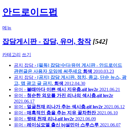
안드로이드펍
메뉴
잡담게시판 - 잡담, 유머, 창작
[542]
카테고리
쓰기
공지
잡담 ›
[필독] 잡담/수다/유머 게시판 - 안드로이드
관련글은 사용자 모임에 써주세요
회색
2010.03.23
공지
잡담 ›
[공지] 잡담 게시판. 정치, 종교, 단순 뉴스, 광
고, 앱 광고 글 금지.
회색
2012.04.30
유머 ›
볼때마다 이쁜 섹시 지유춤.gif
lov2r
2021.06.21
유머 ›
청순한 외모를 가진 리나의 섹시춤.gif
lov2r
2021.06.17
유머 ›
얼굴천재 리나가 추는 섹시춤.gif
lov2r
2021.06.12
유머 ›
매혹적인 춤을 추는 지유
꿀차한잔
2021.06.10
유머 ›
뒷태 천재 리나.gif
lov2r
2021.06.09
유머 ›
레이싱모델 출신 bj설민아
스루스루
2021.06.07