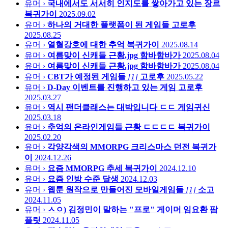
유머 ›
국내에서도 서서히 인지도를 쌓아가고 있는 장르
복귀가이
2025.09.02
유머 ›
하나의 거대한 플랫폼이 된 게임들
고로후
2025.08.25
유머 ›
열혈강호에 대한 추억
복귀가이
2025.08.14
유머 ›
여름맞이 신캐들 근황.jpg
함바함바가
2025.08.04
유머 ›
여름맞이 신캐들 근황.jpg
함바함바가
2025.08.04
유머 ›
CBT가 예정된 게임들
[1]
고로후
2025.05.22
유머 ›
D-Day 이벤트를 진행하고 있는 게임
고로후
2025.03.27
유머 ›
역시 팬더클래스는 대박입니다 ㄷㄷ
게임귀신
2025.03.18
유머 ›
추억의 온라인게임들 근황 ㄷㄷㄷㄷ
복귀가이
2025.02.20
유머 ›
각양각색의 MMORPG 크리스마스 던전
복귀가
이
2024.12.26
유머 ›
요즘 MMORPG 추세
복귀가이
2024.12.10
유머 ›
요즘 인방 수준
달생
2024.12.03
유머 ›
웹툰 원작으로 만들어진 모바일게임들
[1]
소고
2024.11.05
유머 ›
ㅅㅇ) 김정민이 말하는 "프로" 게이머 임요환
팜
플릿
2024.11.05