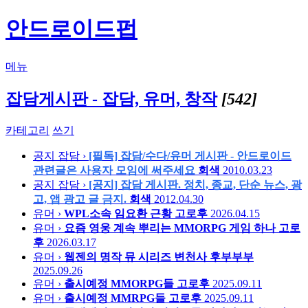
안드로이드펍
메뉴
잡담게시판 - 잡담, 유머, 창작
[542]
카테고리
쓰기
공지
잡담 ›
[필독] 잡담/수다/유머 게시판 - 안드로이드
관련글은 사용자 모임에 써주세요
회색
2010.03.23
공지
잡담 ›
[공지] 잡담 게시판. 정치, 종교, 단순 뉴스, 광
고, 앱 광고 글 금지.
회색
2012.04.30
유머 ›
WPL소속 임요환 근황
고로후
2026.04.15
유머 ›
요즘 영웅 계속 뿌리는 MMORPG 게임 하나
고로
후
2026.03.17
유머 ›
웹젠의 명작 뮤 시리즈 변천사
후부부부
2025.09.26
유머 ›
출시예정 MMORPG들
고로후
2025.09.11
유머 ›
출시예정 MMRPG들
고로후
2025.09.11