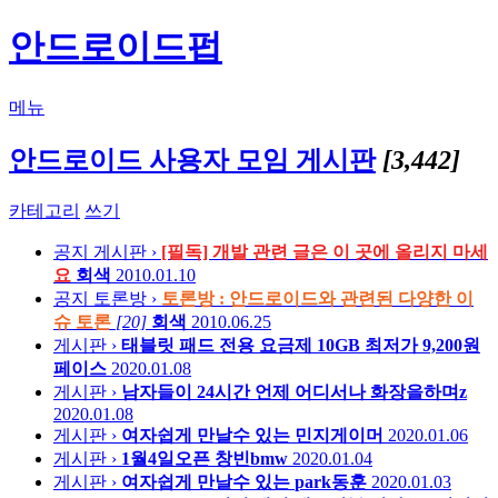
안드로이드펍
메뉴
안드로이드 사용자 모임 게시판
[3,442]
카테고리
쓰기
공지
게시판 ›
[필독] 개발 관련 글은 이 곳에 올리지 마세
요
회색
2010.01.10
공지
토론방 ›
토론방 : 안드로이드와 관련된 다양한 이
슈 토론
[20]
회색
2010.06.25
게시판 ›
태블릿 패드 전용 요금제 10GB 최저가 9,200원
페이스
2020.01.08
게시판 ›
남자들이 24시간 언제 어디서나
화장을하며z
2020.01.08
게시판 ›
여자쉽게 만날수 있는
민지게이머
2020.01.06
게시판 ›
1월4일오픈
창빈bmw
2020.01.04
게시판 ›
여자쉽게 만날수 있는
park동훈
2020.01.03