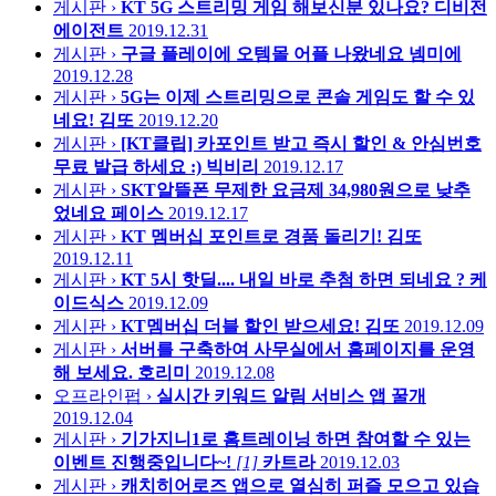
게시판 ›
KT 5G 스트리밍 게임 해보신분 있나요?
디비전
에이전트
2019.12.31
게시판 ›
구글 플레이에 오템몰 어플 나왔네요
넴미에
2019.12.28
게시판 ›
5G는 이제 스트리밍으로 콘솔 게임도 할 수 있
네요!
김또
2019.12.20
게시판 ›
[KT클립] 카포인트 받고 즉시 할인 & 안심번호
무료 발급 하세요 :)
빅비리
2019.12.17
게시판 ›
SKT알뜰폰 무제한 요금제 34,980원으로 낮추
었네요
페이스
2019.12.17
게시판 ›
KT 멤버십 포인트로 경품 돌리기!
김또
2019.12.11
게시판 ›
KT 5시 핫딜.... 내일 바로 추첨 하면 되네요 ?
케
이드식스
2019.12.09
게시판 ›
KT멤버십 더블 할인 받으세요!
김또
2019.12.09
게시판 ›
서버를 구축하여 사무실에서 홈페이지를 운영
해 보세요.
호리미
2019.12.08
오프라인펍 ›
실시간 키워드 알림 서비스 앱
꿀개
2019.12.04
게시판 ›
기가지니1로 홈트레이닝 하면 참여할 수 있는
이벤트 진행중입니다~!
[1]
카트라
2019.12.03
게시판 ›
캐치히어로즈 앱으로 열심히 퍼즐 모으고 있습