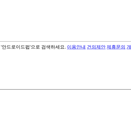
서 '안드로이드펍'으로 검색하세요.
이용안내
건의제안
제휴문의
- best android flashlight app