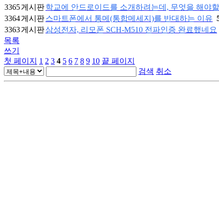
3365
게시판
학교에 안드로이드를 소개하려는데, 무엇을 해야할
3364
게시판
스마트폰에서 통메(통합메세지)를 반대하는 이유
3363
게시판
삼성전자, 리모폰 SCH-M510 전파인증 완료했네요
목록
쓰기
첫 페이지
1
2
3
4
5
6
7
8
9
10
끝 페이지
검색
취소