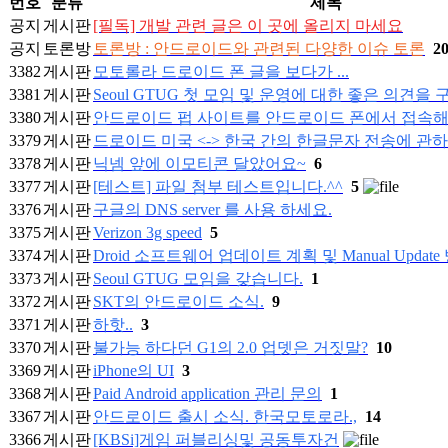
번호
분류
제목
공지
게시판
[필독] 개발 관련 글은 이 곳에 올리지 마세요
공지
토론방
토론방 : 안드로이드와 관련된 다양한 이슈 토론
2
3382
게시판
모토롤라 드로이드 폰 글을 보다가 ...
3381
게시판
Seoul GTUG 첫 모임 및 운영에 대한 좋은 의견을 
3380
게시판
안드로이드 펍 사이트를 안드로이드 폰에서 접속해
3379
게시판
드로이드 미국 <-> 한국 간의 한글문자 전송에 관
3378
게시판
닉넴 앞에 이모티콘 달았어요~
6
3377
게시판
[테스트] 파일 첨부 테스트입니다.^^
5
3376
게시판
구글의 DNS server 를 사용 하세요.
3375
게시판
Verizon 3g speed
5
3374
게시판
Droid 소프트웨어 업데이트 계획 및 Manual Update
3373
게시판
Seoul GTUG 모임을 갖습니다.
1
3372
게시판
SKT의 안드로이드 소식.
9
3371
게시판
하핫..
3
3370
게시판
불가능 하다던 G1의 2.0 업뎃은 거짓말?
10
3369
게시판
iPhone의 UI
3
3368
게시판
Paid Android application 관리 문의
1
3367
게시판
안드로이드 출시 소식. 한국모토로라.,
14
3366
게시판
[KBSi]게임 퍼블리싱및 공동투자건