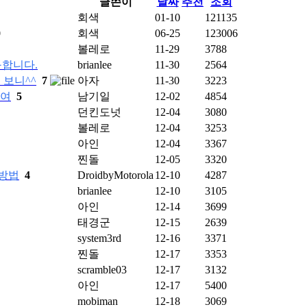
글쓴이
날짜
추천
조회
회색
01-10
121135
0
회색
06-25
123006
볼레로
11-29
3788
구합니다.
brianlee
11-30
2564
 보니^^
7
아자
11-30
3223
하여
5
남기일
12-02
4854
던킨도넛
12-04
3080
볼레로
12-04
3253
아인
12-04
3367
찐돌
12-05
3320
 방법
4
DroidbyMotorola
12-10
4287
brianlee
12-10
3105
아인
12-14
3699
태경군
12-15
2639
system3rd
12-16
3371
찐돌
12-17
3353
scramble03
12-17
3132
아인
12-17
5400
mobiman
12-18
3069