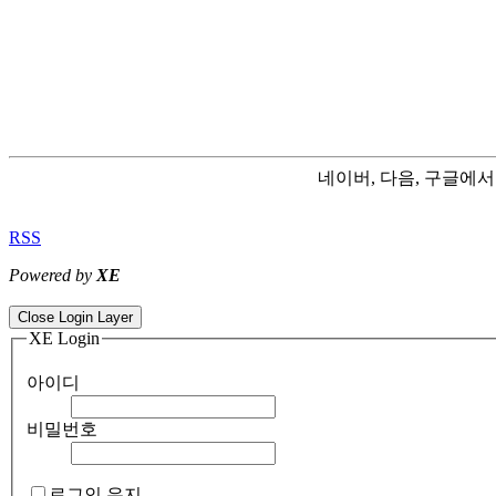
네이버, 다음, 구글에
RSS
Powered by
XE
ColorNote notepad notes - best android notepad app
Color flashlight 
Close Login Layer
XE Login
아이디
비밀번호
로그인 유지