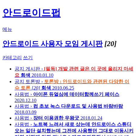
안드로이드펍
메뉴
안드로이드 사용자 모임 게시판
[20]
카테고리
쓰기
공지
게시판 ›
[필독] 개발 관련 글은 이 곳에 올리지 마세
요
회색
2010.01.10
공지
토론방 ›
토론방 : 안드로이드와 관련된 다양한 이
슈 토론
[20]
회색
2010.06.25
사용법 ›
아이폰 듀얼심에 데이터함께쓰기
페이스
2020.12.10
사용법 ›
컴 초보 녹스 다운로드 및 사용법
바람바람
2018.03.09
사용법 ›
장터 이용권한
우왕굿
2018.01.24
사용법 ›
노트북 느려서 새로 샀는데 안드로이스 스튜디
오는 일단 설치했는데 그전에 사용했던 그대로 이동시키