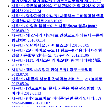
려면 어떻게 하면 되나요 ?
엔트로피무질서
2017.12.07
사용법 ›
골든엠파이어의 드래곤타이거와 다이사이게임
타이산
2017.02.24
사용법 ›
명함관리앱 아니죠! 사용하는 모바일명함 앱을
소개합니다.
포하트
2016.10.05
사용법 ›
아임백 웰컴보이스 사용법(feat 컬투)
jh807
2016.09.19
사용법 ›
왜 갑자기 지맘대로 안전모드가 되는지
구름처
럼달처럼
2016.06.14
사용법 ›
안녕하세요 .
라이브스코어
2015.05.05
사용법 ›
소니 바이오 듀오 11 윈도우8 적용되어 다양한
앱을 사용할수 있더군요.
[1]
뉴아인
2012.11.06
사용법 ›
HTC 넥서스원 리버스테더링(역테더링)
淸風
2012.07.14
사용법 ›
갤럭시s3 장치 인식 오류?
짱구는못말려
2012.07.01
사용법 ›
내 폰의 성능을 잡아먹는 서비스...
[25]
볼레로
2012.05.04
사용법 ›
[안드로이드] 문자, 카톡음 쉬운 편집방법!
[3]
아키나
2012.03.13
사용법 ›
(비안드로이드) 아이폰4관련 문의 입니다.
[2]
bowwow000
2012.01.02