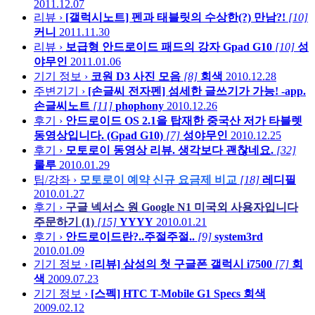
2011.12.07
리뷰 ›
[갤럭시노트] 펜과 태블릿의 수상한(?) 만남?!
[10]
커니
2011.11.30
리뷰 ›
보급형 안드로이드 패드의 강자 Gpad G10
[10]
성
야무인
2011.01.06
기기 정보 ›
코원 D3 사진 모음
[8]
회색
2010.12.28
주변기기 ›
[손글씨 전자펜] 섬세한 글쓰기가 가능! -app.
손글씨노트
[11]
phophony
2010.12.26
후기 ›
안드로이드 OS 2.1을 탑재한 중국산 저가 타블렛
동영상입니다. (Gpad G10)
[7]
성야무인
2010.12.25
후기 ›
모토로이 동영상 리뷰. 생각보다 괜찮네요.
[32]
룰루
2010.01.29
팁/강좌 ›
모토로이 예약 신규 요금제 비교
[18]
레디필
2010.01.27
후기 ›
구글 넥서스 원 Google N1 미국외 사용자입니다
주문하기 (1)
[15]
YYYY
2010.01.21
후기 ›
안드로이드란?..주절주절..
[9]
system3rd
2010.01.09
기기 정보 ›
[리뷰] 삼성의 첫 구글폰 갤럭시 i7500
[7]
회
색
2009.07.23
기기 정보 ›
[스펙] HTC T-Mobile G1 Specs
회색
2009.02.12