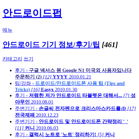
안드로이드펍
메뉴
안드로이드 기기 정보/후기/팁
[461]
카테고리
쓰기
후기 ›
구글 넥서스 원 Google N1 미국외 사용자입니다
주문하기 (2)
[12]
YYYY
2010.01.21
팁/강좌 ›
드로이드/안드로이드폰 사용 팁 (Tips and
Tricks)
[16]
Easyx
2010.01.30
후기 ›
저렴한 저가 안드로이드 타블렛은 대해서...
[7]
성
야무인
2010.08.01
주변기기 ›
손글씨 전자펜으로 크리스마스카드를:D
[17]
전국제패
2010.12.23
주변기기 ›
안드로이드 및 안드로이드폰 간략정리 '_'
[11]
커니
2010.06.03
후기 ›
갤럭시 노트로 '노트' 정리하기!
[5]
커니