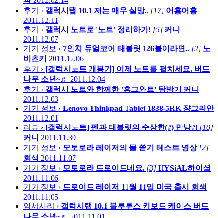
파
2012.02.14
후기 ›
갤럭시탭 10.1 저는 매우 실망..
[17]
어흥어흥
2011.12.11
후기 ›
갤럭시 노트로 '노트' 정리하기!
[5]
커니
2011.12.07
기기 정보 ›
7인치 듀얼코어 태블릿 126불이라면..
[2]
노
비츠키
2011.12.06
후기 ›
[갤럭시노트 개봉기] 이제 노트를 펼치세요.
버드
나무 소년~♬
2011.12.04
후기 ›
갤럭시 노트와 함께한 '홍그와트' 탐방기
커니
2011.12.03
기기 정보 ›
Lenovo Thinkpad Tablet 1838-5RK
쟝그리안
2011.12.01
리뷰 ›
[갤럭시노트] 펜과 태블릿의 수상한(?) 만남?!
[10]
커니
2011.11.30
기기 정보 ›
모토로라 레이저의 물 쏟기 테스트 영상
[2]
회색
2011.11.07
기기 정보 ›
모토로라 드로이드네요.
[3]
HYSiAL하이셜
2011.11.06
기기 정보 ›
드로이드 레이저 11월 11일 미국 출시
회색
2011.11.05
악세사리 ›
갤럭시탭 10.1 블루투스 키보드 케이스
버드
나무 소년~♬
2011.11.01