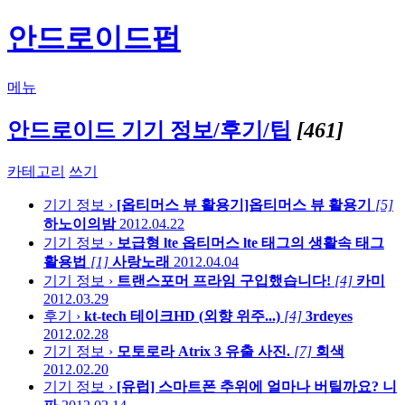
안드로이드펍
메뉴
안드로이드 기기 정보/후기/팁
[461]
카테고리
쓰기
기기 정보 ›
[옵티머스 뷰 활용기]옵티머스 뷰 활용기
[5]
하노이의밤
2012.04.22
기기 정보 ›
보급형 lte 옵티머스 lte 태그의 생활속 태그
활용법
[1]
사랑노래
2012.04.04
기기 정보 ›
트랜스포머 프라임 구입했습니다!
[4]
카미
2012.03.29
후기 ›
kt-tech 테이크HD (외향 위주...)
[4]
3rdeyes
2012.02.28
기기 정보 ›
모토로라 Atrix 3 유출 사진.
[7]
회색
2012.02.20
기기 정보 ›
[유럽] 스마트폰 추위에 얼마나 버틸까요?
니