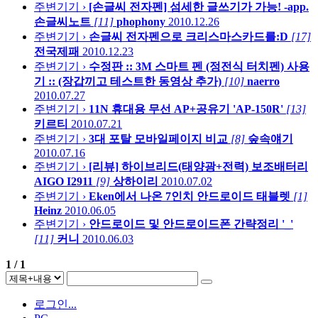
주변기기 ›
[손글씨 전자펜] 섬세한 글쓰기가 가능! -app.
손글씨노트
[11]
phophony
2010.12.26
주변기기 ›
손글씨 전자펜으로 크리스마스카드를:D
[17]
전국제패
2010.12.23
주변기기 ›
수정판 :: 3M 스마트 펜 (정전식 터치펜) 사용
기 :: (장갑끼고 테스트한 동영상 추가)
[10]
naerro
2010.07.27
주변기기 ›
11N 휴대용 무선 AP+공유기 'AP-150R'
[13]
키르티
2010.07.21
주변기기 ›
3대 포탈 모바일페이지 비교
[8]
숲속얘기
2010.07.16
주변기기 ›
[리뷰] 하이브리드(태양광+전력) 보조배터리
AIGO I2911
[9]
상하이리
2010.07.02
주변기기 ›
Eken에서 나온 7인치 안드로이드 태블렛
[1]
Heinz
2010.06.05
주변기기 ›
안드로이드 및 안드로이드폰 간략정리 '_'
[11]
커니
2010.06.03
1 / 1
로그인...