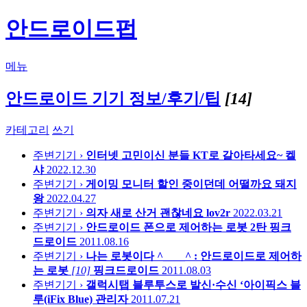
안드로이드펍
메뉴
안드로이드 기기 정보/후기/팁
[14]
카테고리
쓰기
주변기기 ›
인터넷 고민이신 분들 KT로 갈아타세요~
켈
샤
2022.12.30
주변기기 ›
게이밍 모니터 할인 중이던데 어떨까요
돼지
왕
2022.04.27
주변기기 ›
의자 새로 산거 괜찮네요
lov2r
2022.03.21
주변기기 ›
안드로이드 폰으로 제어하는 로봇 2탄
핑크
드로이드
2011.08.16
주변기기 ›
나는 로봇이다 ^____^ : 안드로이드로 제어하
는 로봇
[10]
핑크드로이드
2011.08.03
주변기기 ›
갤럭시탭 블루투스로 발신·수신 ‘아이픽스 블
루(iFix Blue)
관리자
2011.07.21