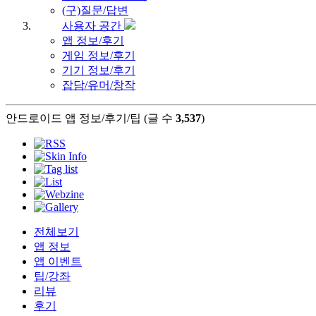
(구)질문/답변
사용자 공간
앱 정보/후기
게임 정보/후기
기기 정보/후기
잡담/유머/창작
안드로이드 앱 정보/후기/팁 (글 수
3,537
)
전체보기
앱 정보
앱 이벤트
팁/강좌
리뷰
후기