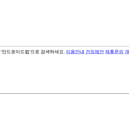
서 '안드로이드펍'으로 검색하세요.
이용안내
건의제안
제휴문의
- best android flashlight app