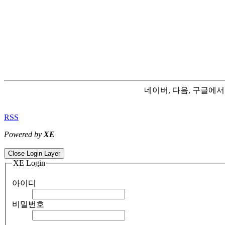
네이버, 다음, 구글에
RSS
Powered by
XE
ColorNote notepad notes - best android notepad app
Color flashlight 
Close Login Layer
XE Login
아이디
비밀번호