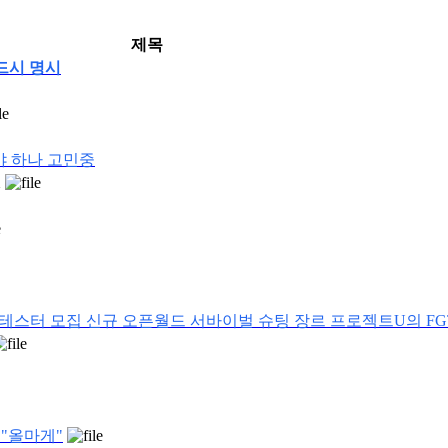
제목
반드시 명시
야 하나 고민중
1
T 테스터 모집 신규 오픈월드 서바이벌 슈팅 장르 프로젝트U의 F
 "올마게"