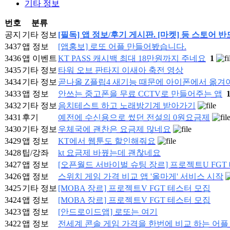
기타 정보
번호
분류
공지
기타 정보
[필독] 앱 정보/후기 게시판. [마켓] 등 스토어 
3437
앱 정보
[앱홍보] 로또 어플 만들어봤습니다.
3436
앱 이벤트
KT PASS 캐시백 최대 18만원까지 주네요
1
3435
기타 정보
타워 오브 판타지 이새아 축전 영상
3434
기타 정보
곧나올 Z플립4 새기능 때문에 아이폰에서 옮겨
3433
앱 정보
안쓰는 중고폰을 무료 CCTV로 만들어주는 앱
3432
기타 정보
음치테스트 하고 노래방기계 받아가기
3431
후기
예전에 수신용으로 썼던 전설의 0원요금제
3430
기타 정보
우체국에 괜찬은 요금제 많네요
3429
앱 정보
KT에서 웹툰도 할인해줘요
3428
팁/강좌
kt 요금제 바꿨는데 괜찮네요
3427
앱 정보
[오픈월드 서바이벌 슈팅 장르] 프로젝트U FG
3426
앱 정보
스위치 게임 가격 비교 앱 '올마게' 서비스 시작
3425
기타 정보
[MOBA 장르] 프로젝트V FGT 테스터 모집
3424
앱 정보
[MOBA 장르] 프로젝트V FGT 테스터 모집
3423
앱 정보
[안드로이드앱] 로또는 여기
3422
앱 정보
전세계 콘솔 게임 가격을 한번에 비교 하는 어플