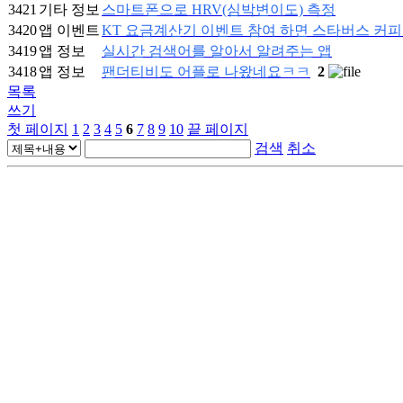
3421
기타 정보
스마트폰으로 HRV(심박변이도) 측정
3420
앱 이벤트
KT 요금계산기 이벤트 참여 하면 스타버스 커피
3419
앱 정보
실시간 검색어를 알아서 알려주는 앱
3418
앱 정보
팬더티비도 어플로 나왔네요ㅋㅋ
2
목록
쓰기
첫 페이지
1
2
3
4
5
6
7
8
9
10
끝 페이지
검색
취소