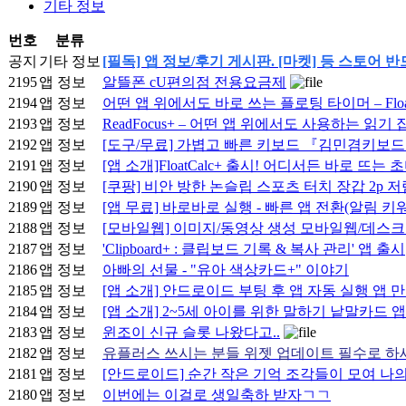
기타 정보
번호
분류
공지
기타 정보
[필독] 앱 정보/후기 게시판. [마켓] 등 스토어 
2195
앱 정보
알뜰폰 cU편의점 전용요금제
2194
앱 정보
어떤 앱 위에서도 바로 쓰는 플로팅 타이머 – Float
2193
앱 정보
ReadFocus+ – 어떤 앱 위에서도 사용하는 읽기
2192
앱 정보
[도구/무료] 가볍고 빠른 키보드 『김민겸키보드』v3
2191
앱 정보
[앱 소개]FloatCalc+ 출시! 어디서든 바로 뜨
2190
앱 정보
[쿠팡] 비안 방한 논슬립 스포츠 터치 장갑 2p 저렴해
2189
앱 정보
[앱 무료] 바로바로 실행 - 빠른 앱 전환(알림 키
2188
앱 정보
[모바일웹] 이미지/동영상 생성 모바일웹/데스
2187
앱 정보
'Clipboard+ : 클립보드 기록 & 복사 관리' 앱 출시
2186
앱 정보
아빠의 선물 - "유아 색상카드+" 이야기
2185
앱 정보
[앱 소개] 안드로이드 부팅 후 앱 자동 실행 앱 만들어
2184
앱 정보
[앱 소개] 2~5세 아이를 위한 말하기 낱말카드
2183
앱 정보
윈조이 신규 슬롯 나왔다고..
2182
앱 정보
유플러스 쓰시는 분들 위젯 업데이트 필수로 하
2181
앱 정보
[안드로이드] 순간 작은 기억 조각들이 모여 나
2180
앱 정보
이번에는 이걸로 생일축하 받자ㄱㄱ