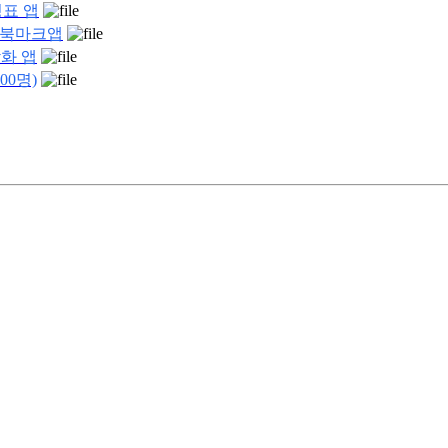
성표 앱
편 북마크앱
화 앱
00명)