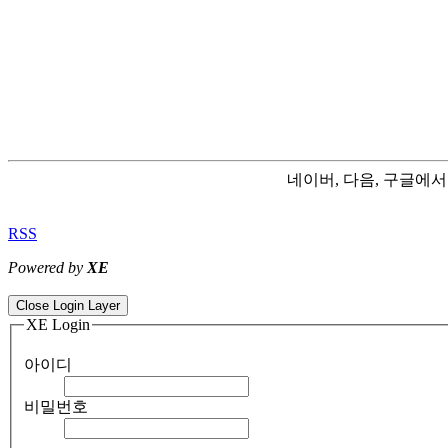
네이버, 다음, 구글에
RSS
Powered by
XE
ColorNote notepad notes - best android notepad app
Color flashlight 
Close Login Layer
XE Login
아이디
비밀번호