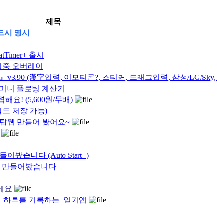
제목
반드시 명시
Timer+ 출시
 집중 오버레이
.90 (漢字입력, 이모티콘?, 스티커, 드래그입력, 삼성/LG/Sky
는 초미니 플로팅 계산기
요! (5,600원/무배)
워드 저장 가능)
크탑웹 만들어 봤어요~
봤습니다 (Auto Start+)
 앱 만들어봤습니다
세요
의 하루를 기록하는. 일기앱