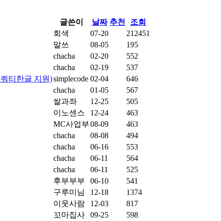
글쓴이
날짜
추천
조회
회색
07-20
212451
말쓰
08-05
195
chacha
02-20
552
chacha
02-19
537
, 쿼티한글 지원)
simplecode
02-04
646
chacha
01-05
567
쌀과좌
12-25
505
이노센스
12-24
463
MC사업부
08-09
463
chacha
08-08
494
chacha
06-16
553
chacha
06-11
564
chacha
06-11
525
후부부부
06-10
541
구루미님
12-18
1374
이웃사람
12-03
817
꼬마집사
09-25
598