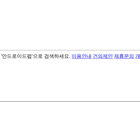
서 '안드로이드펍'으로 검색하세요.
이용안내
건의제안
제휴문의
- best android flashlight app