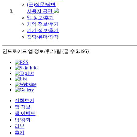
(구)질문/답변
사용자 공간
앱 정보/후기
게임 정보/후기
기기 정보/후기
잡담/유머/창작
안드로이드 앱 정보/후기/팁 (글 수
2,195
)
전체보기
앱 정보
앱 이벤트
팁/강좌
리뷰
후기