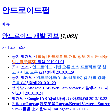
안드로이드펍
메뉴
안드로이드 개발 정보
[1,069]
카테고리
쓰기
공지
앱개발 ›
[필독] 안드로이드 개발 정보 게시판 사용
법 - 질문금지!
회색
2010.01.01
공지
소스 ›
안드로이드 기반 오픈 소스 프로젝트 및 참
고 사이트 모음
[21]
회색
2010.01.29
공지
앱개발 ›
안드로이드(Android SDK) 앱 개발 강좌
모음
[40]
회색
2010.01.29
앱개발 ›
Android USB WebCam Viewer 개발후기
[3]
자
인고비
2013.10.24
앱개발 ›
Google IAB 업글 바람
[1]
아즈라엘
2013.10.22
기타 ›
mLogcat(윈도우용 Logcat/Kernel Viewer + Source
View) 툴을 소개합니다.
mLogcat
2013.10.18