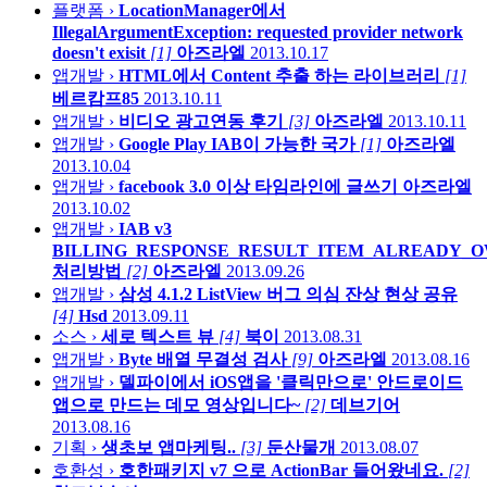
플랫폼 ›
LocationManager에서
IllegalArgumentException: requested provider network
doesn't exisit
[1]
아즈라엘
2013.10.17
앱개발 ›
HTML에서 Content 추출 하는 라이브러리
[1]
베르캄프85
2013.10.11
앱개발 ›
비디오 광고연동 후기
[3]
아즈라엘
2013.10.11
앱개발 ›
Google Play IAB이 가능한 국가
[1]
아즈라엘
2013.10.04
앱개발 ›
facebook 3.0 이상 타임라인에 글쓰기
아즈라엘
2013.10.02
앱개발 ›
IAB v3
BILLING_RESPONSE_RESULT_ITEM_ALREADY_
처리방법
[2]
아즈라엘
2013.09.26
앱개발 ›
삼성 4.1.2 ListView 버그 의심 잔상 현상 공유
[4]
Hsd
2013.09.11
소스 ›
세로 텍스트 뷰
[4]
북이
2013.08.31
앱개발 ›
Byte 배열 무결성 검사
[9]
아즈라엘
2013.08.16
앱개발 ›
델파이에서 iOS앱을 '클릭만으로' 안드로이드
앱으로 만드는 데모 영상입니다~
[2]
데브기어
2013.08.16
기획 ›
생초보 앱마케팅..
[3]
둔산물개
2013.08.07
호환성 ›
호한패키지 v7 으로 ActionBar 들어왔네요.
[2]