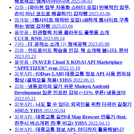
해보세요!
엠케이아이디어
2025.06.03
강좌 ›
[파이썬 업무 자동화 스터디 모집] 반복적인 업무,
손이 아닌 코드로 해결하기!
감자빵
2025.03.06
앱개발 ›
[웹사이트 제작반 모집] cill하게 웹사이트 구축
하는 방법
감자빵
2025.03.06
플랫폼 ›
민관협력 지원 클라우드 플랫폼 소개
CCCR_RND
2023.09.14
기타 ›
IT 공작소 소개
[3]
청색공책
2023.05.08
강좌 ›
안드로이드 학습용 인강, 책 소개해 봅니다.
문어
2023.03.23
플랫폼 ›
[NAVER Cloud X KOSA] API Marketplace
“APPETIZER”
syap
2022.11.10
외부API ›
[ODsay LAB] 대중교통 정보 API 사용 편의성
향상 (결제모듈 적용)
YHSS
2022.06.15
강좌 ›
냉동코더의 알기 쉬운 Modern Android
Development 입문 인프런 강의 (+15% 쿠폰)
냉동코더
2022.05.21
외부API ›
나도 할 수 있다! 외국인을 위한 다국어 길찾기
서비스
YHSS
2022.05.04
외부API ›
대중교통 길안내 Map Browser 만들기 (feat.
전주시 버스개편 전/후 비교)
YHSS
2022.04.13
외부API ›
대중교통 정보 API, 어디까지 활용해놨니?