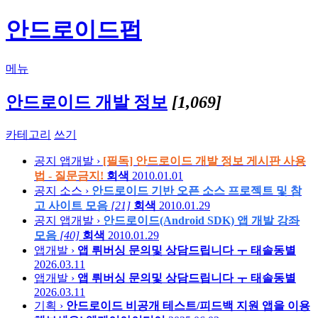
안드로이드펍
메뉴
안드로이드 개발 정보
[1,069]
카테고리
쓰기
공지
앱개발 ›
[필독] 안드로이드 개발 정보 게시판 사용
법 - 질문금지!
회색
2010.01.01
공지
소스 ›
안드로이드 기반 오픈 소스 프로젝트 및 참
고 사이트 모음
[21]
회색
2010.01.29
공지
앱개발 ›
안드로이드(Android SDK) 앱 개발 강좌
모음
[40]
회색
2010.01.29
앱개발 ›
앱 뤼버싱 문의및 상담드립니다 ㅜ
태솔동별
2026.03.11
앱개발 ›
앱 뤼버싱 문의및 상담드립니다 ㅜ
태솔동별
2026.03.11
기획 ›
안드로이드 비공개 테스트/피드백 지원 앱을 이용