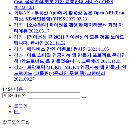
(feat. 음성인식/챗봇 기반 교통안내 서비스)
YHSS
2022.04.01
외부API ›
부동산 App에서 활용성 높은 Open API (Feat.
직방, KB국민은행)
YHSS
2022.03.23
강좌 ›
[소수정예] 파이썬을 활용한 데이터분석 과정
이
티에듀
2022.03.17
강좌 ›
[라이선싱 콘 2021] 라이선싱의 모든 것을 보여드
립니다.
썬샤인
2021.11.22
강좌 ›
메타버스 강연 이벤트!
썬샤인
2021.11.05
강좌 ›
아트 스타일 인공지능 앱 만들기 프로젝트 온라인
책 (안드로이드)을 만들었습니다.
크랜베리
2021.11.05
강좌 ›
토닥토닥 ML Kit - ML Kit 인공지능 앱 만들기 (안
드로이드 (코틀린)) (온라인 무료 책)
크랜베리
2021.09.27
1 / 54
다음
로그인...
PC
안드로이드펍