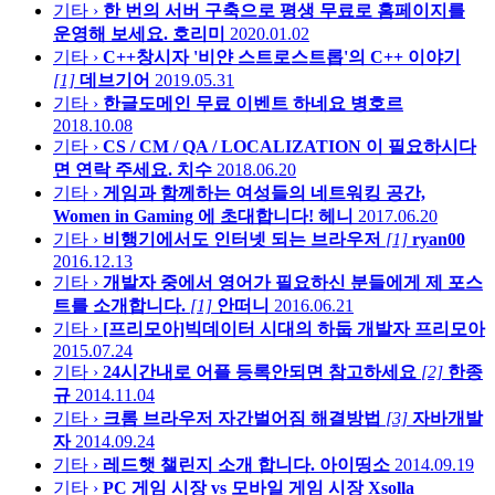
기타 ›
한 번의 서버 구축으로 평생 무료로 홈페이지를
운영해 보세요.
호리미
2020.01.02
기타 ›
C++창시자 '비얀 스트로스트롭'의 C++ 이야기
[1]
데브기어
2019.05.31
기타 ›
한글도메인 무료 이벤트 하네요
병호르
2018.10.08
기타 ›
CS / CM / QA / LOCALIZATION 이 필요하시다
면 연락 주세요.
치수
2018.06.20
기타 ›
게임과 함께하는 여성들의 네트워킹 공간,
Women in Gaming 에 초대합니다!
헤니
2017.06.20
기타 ›
비행기에서도 인터넷 되는 브라우저
[1]
ryan00
2016.12.13
기타 ›
개발자 중에서 영어가 필요하신 분들에게 제 포스
트를 소개합니다.
[1]
안떠니
2016.06.21
기타 ›
[프리모아]빅데이터 시대의 하둡 개발자
프리모아
2015.07.24
기타 ›
24시간내로 어플 등록안되면 참고하세요
[2]
한종
규
2014.11.04
기타 ›
크롬 브라우저 자간벌어짐 해결방법
[3]
자바개발
자
2014.09.24
기타 ›
레드햇 챌린지 소개 합니다.
아이띵소
2014.09.19
기타 ›
PC 게임 시장 vs 모바일 게임 시장
Xsolla