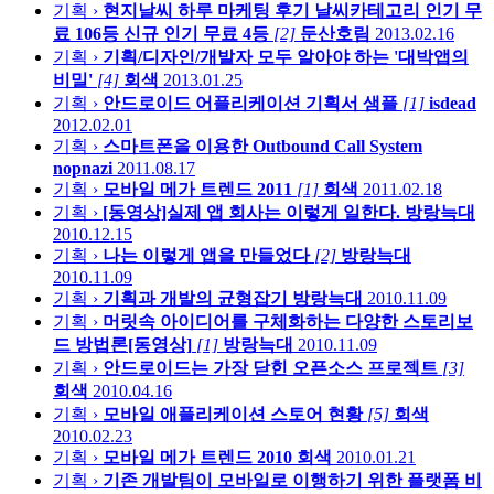
기획 ›
현지날씨 하루 마케팅 후기 날씨카테고리 인기 무
료 106등 신규 인기 무료 4등
[2]
둔산호림
2013.02.16
기획 ›
기획/디자인/개발자 모두 알아야 하는 '대박앱의
비밀'
[4]
회색
2013.01.25
기획 ›
안드로이드 어플리케이션 기획서 샘플
[1]
isdead
2012.02.01
기획 ›
스마트폰을 이용한 Outbound Call System
nopnazi
2011.08.17
기획 ›
모바일 메가 트렌드 2011
[1]
회색
2011.02.18
기획 ›
[동영상]실제 앱 회사는 이렇게 일한다.
방랑늑대
2010.12.15
기획 ›
나는 이렇게 앱을 만들었다
[2]
방랑늑대
2010.11.09
기획 ›
기획과 개발의 균형잡기
방랑늑대
2010.11.09
기획 ›
머릿속 아이디어를 구체화하는 다양한 스토리보
드 방법론[동영상]
[1]
방랑늑대
2010.11.09
기획 ›
안드로이드는 가장 닫힌 오픈소스 프로젝트
[3]
회색
2010.04.16
기획 ›
모바일 애플리케이션 스토어 현황
[5]
회색
2010.02.23
기획 ›
모바일 메가 트렌드 2010
회색
2010.01.21
기획 ›
기존 개발팀이 모바일로 이행하기 위한 플랫폼 비