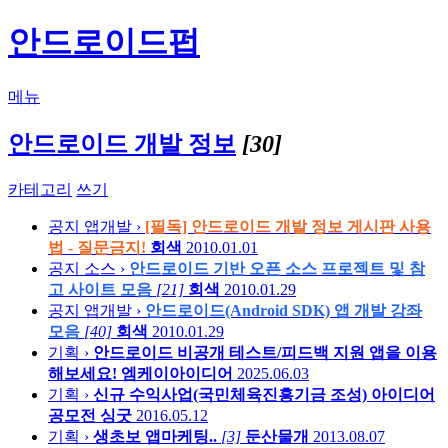
안드로이드펍
메뉴
안드로이드 개발 정보
[30]
카테고리
쓰기
공지
앱개발 ›
[필독] 안드로이드 개발 정보 게시판 사용
법 - 질문금지!
회색
2010.01.01
공지
소스 ›
안드로이드 기반 오픈 소스 프로젝트 및 참
고 사이트 모음
[21]
회색
2010.01.29
공지
앱개발 ›
안드로이드(Android SDK) 앱 개발 강좌
모음
[40]
회색
2010.01.29
기획 ›
안드로이드 비공개 테스트/피드백 지원 앱을 이용
해보세요!
엠케이아이디어
2025.06.03
기획 ›
신규 수익사업(국민체육진흥기금 조성) 아이디어
공모전
싱굿
2016.05.12
기획 ›
생초보 앱마케팅..
[3]
둔산물개
2013.08.07