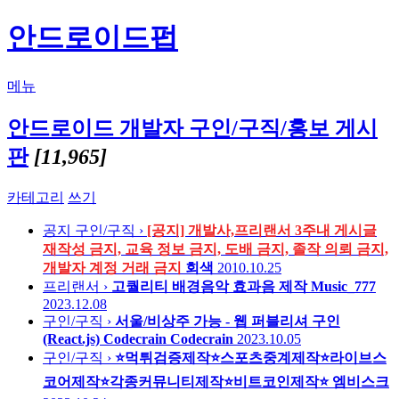
안드로이드펍
메뉴
안드로이드 개발자 구인/구직/홍보 게시
판
[11,965]
카테고리
쓰기
공지
구인/구직 ›
[공지] 개발사,프리랜서 3주내 게시글
재작성 금지, 교육 정보 금지, 도배 금지, 졸작 의뢰 금지,
개발자 계정 거래 금지
회색
2010.10.25
프리랜서 ›
고퀄리티 배경음악 효과음 제작
Music_777
2023.12.08
구인/구직 ›
서울/비상주 가능 - 웹 퍼블리셔 구인
(React.js) Codecrain
Codecrain
2023.10.05
구인/구직 ›
⭐️먹튀검증제작⭐️스포츠중계제작⭐️라이브스
코어제작⭐️각종커뮤니티제작⭐️비트코인제작⭐️
엠비스크