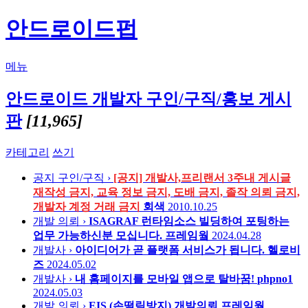
안드로이드펍
메뉴
안드로이드 개발자 구인/구직/홍보 게시
판
[11,965]
카테고리
쓰기
공지
구인/구직 ›
[공지] 개발사,프리랜서 3주내 게시글
재작성 금지, 교육 정보 금지, 도배 금지, 졸작 의뢰 금지,
개발자 계정 거래 금지
회색
2010.10.25
개발 의뢰 ›
ISAGRAF 런타임소스 빌딩하여 포팅하는
업무 가능하신분 모십니다.
프레임웤
2024.04.28
개발사 ›
아이디어가 곧 플랫폼 서비스가 됩니다.
헬로비
즈
2024.05.02
개발사 ›
내 홈페이지를 모바일 앱으로 탈바꿈!
phpno1
2024.05.03
개발 의뢰 ›
EIS (손떨림방지) 개발의뢰
프레임웤