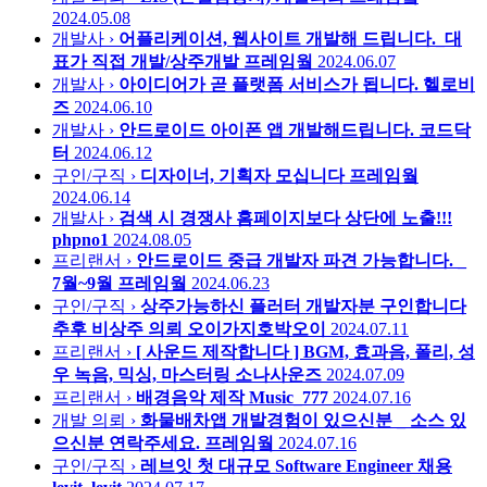
2024.05.08
개발사 ›
어플리케이션, 웹사이트 개발해 드립니다._대
표가 직접 개발/상주개발
프레임웤
2024.06.07
개발사 ›
아이디어가 곧 플랫폼 서비스가 됩니다.
헬로비
즈
2024.06.10
개발사 ›
안드로이드 아이폰 앱 개발해드립니다.
코드닥
터
2024.06.12
구인/구직 ›
디자이너, 기획자 모십니다
프레임웤
2024.06.14
개발사 ›
검색 시 경쟁사 홈페이지보다 상단에 노출!!!
phpno1
2024.08.05
프리랜서 ›
안드로이드 중급 개발자 파견 가능합니다. _
7월~9월
프레임웤
2024.06.23
구인/구직 ›
상주가능하신 플러터 개발자분 구인합니다
추후 비상주 의뢰
오이가지호박오이
2024.07.11
프리랜서 ›
[ 사운드 제작합니다 ] BGM, 효과음, 폴리, 성
우 녹음, 믹싱, 마스터링
소나사운즈
2024.07.09
프리랜서 ›
배경음악 제작
Music_777
2024.07.16
개발 의뢰 ›
화물배차앱 개발경험이 있으신분 _ 소스 있
으신분 연락주세요.
프레임웤
2024.07.16
구인/구직 ›
레브잇 첫 대규모 Software Engineer 채용