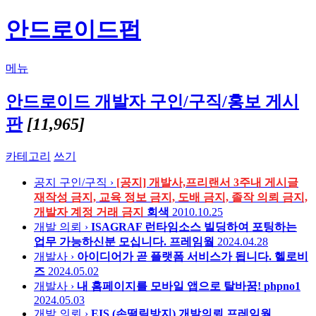
안드로이드펍
메뉴
안드로이드 개발자 구인/구직/홍보 게시
판
[11,965]
카테고리
쓰기
공지
구인/구직 ›
[공지] 개발사,프리랜서 3주내 게시글
재작성 금지, 교육 정보 금지, 도배 금지, 졸작 의뢰 금지,
개발자 계정 거래 금지
회색
2010.10.25
개발 의뢰 ›
ISAGRAF 런타임소스 빌딩하여 포팅하는
업무 가능하신분 모십니다.
프레임웤
2024.04.28
개발사 ›
아이디어가 곧 플랫폼 서비스가 됩니다.
헬로비
즈
2024.05.02
개발사 ›
내 홈페이지를 모바일 앱으로 탈바꿈!
phpno1
2024.05.03
개발 의뢰 ›
EIS (손떨림방지) 개발의뢰
프레임웤