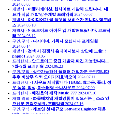
2024.05.08
개발사 ›
어플리케이션, 웹사이트 개발해 드립니다._대
표가 직접 개발/상주개발
프레임웤
2024.06.07
개발사 ›
아이디어가 곧 플랫폼 서비스가 됩니다.
헬로비
즈
2024.06.10
개발사 ›
안드로이드 아이폰 앱 개발해드립니다.
코드닥
터
2024.06.12
구인/구직 ›
디자이너, 기획자 모십니다
프레임웤
2024.06.14
개발사 ›
검색 시 경쟁사 홈페이지보다 상단에 노출!!!
phpno1
2024.08.05
프리랜서 ›
안드로이드 중급 개발자 파견 가능합니다. _
7월~9월
프레임웤
2024.06.23
구인/구직 ›
상주가능하신 플러터 개발자분 구인합니다
추후 비상주 의뢰
오이가지호박오이
2024.07.11
프리랜서 ›
[ 사운드 제작합니다 ] BGM, 효과음, 폴리, 성
우 녹음, 믹싱, 마스터링
소나사운즈
2024.07.09
프리랜서 ›
배경음악 제작
Music_777
2024.07.16
개발 의뢰 ›
화물배차앱 개발경험이 있으신분 _ 소스 있
으신분 연락주세요.
프레임웤
2024.07.16
구인/구직 ›
레브잇 첫 대규모 Software Engineer 채용