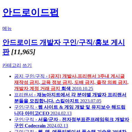
안드로이드펍
메뉴
안드로이드 개발자 구인/구직/홍보 게시
판
[11,965]
카테고리
쓰기
공지
구인/구직 ›
[공지] 개발사,프리랜서 3주내 게시글
재작성 금지, 교육 정보 금지, 도배 금지, 졸작 의뢰 금지,
개발자 계정 거래 금지
회색
2010.10.25
프리랜서 ›
재능아지트에서 각 분야별 개발자 프리랜서
분들을 모집합니다.
스킬아지트
2023.07.05
구인/구직 ›
웹 사이트 & 게임 개발 및 유지보수 해드립
니다
아미고CEO
2024.02.13
구인/구직 ›
서울/군자 - 전자정부표준프레임워크 개발자
구인
Codecrain
2024.02.13
구인/구직 ›
웹, 앱, 애플리케이션 풀스택 기술을 20년차