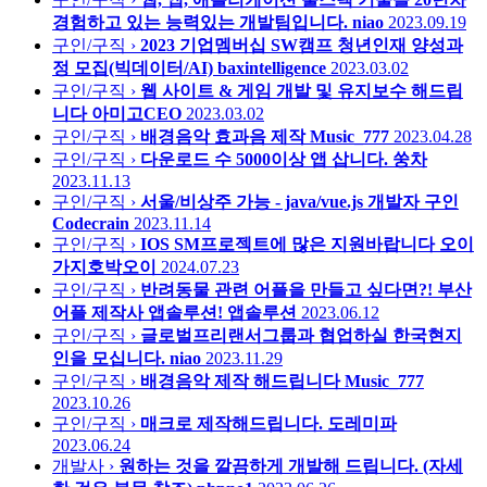
경험하고 있는 능력있는 개발팀입니다.
niao
2023.09.19
구인/구직 ›
2023 기업멤버십 SW캠프 청년인재 양성과
정 모집(빅데이터/AI)
baxintelligence
2023.03.02
구인/구직 ›
웹 사이트 & 게임 개발 및 유지보수 해드립
니다
아미고CEO
2023.03.02
구인/구직 ›
배경음악 효과음 제작
Music_777
2023.04.28
구인/구직 ›
다운로드 수 5000이상 앱 삽니다.
쑹차
2023.11.13
구인/구직 ›
서울/비상주 가능 - java/vue.js 개발자 구인
Codecrain
2023.11.14
구인/구직 ›
IOS SM프로젝트에 많은 지원바랍니다
오이
가지호박오이
2024.07.23
구인/구직 ›
반려동물 관련 어플을 만들고 싶다면?! 부산
어플 제작사 앱솔루션!
앱솔루션
2023.06.12
구인/구직 ›
글로벌프리랜서그룹과 협업하실 한국현지
인을 모십니다.
niao
2023.11.29
구인/구직 ›
배경음악 제작 해드립니다
Music_777
2023.10.26
구인/구직 ›
매크로 제작해드립니다.
도레미파
2023.06.24
개발사 ›
원하는 것을 깔끔하게 개발해 드립니다. (자세