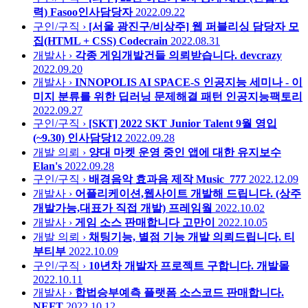
력)
Fasoo인사담당자
2022.09.22
구인/구직 ›
[서울 광진구/비상주] 웹 퍼블리싱 담당자 모
집(HTML + CSS)
Codecrain
2022.08.31
개발사 ›
각종 게임개발건들 의뢰받습니다.
devcrazy
2022.09.20
개발사 ›
INNOPOLIS AI SPACE-S 인공지능 세미나 - 이
미지 분류를 위한 딥러닝 문제해결 패턴
인공지능팩토리
2022.09.27
구인/구직 ›
[SKT] 2022 SKT Junior Talent 9월 영입
(~9.30)
인사담당12
2022.09.28
개발 의뢰 ›
양대 마켓 운영 중인 앱에 대한 유지보수
Elan's
2022.09.28
구인/구직 ›
배경음악 효과음 제작
Music_777
2022.12.09
개발사 ›
어플리케이션,웹사이트 개발해 드립니다. (상주
개발가능,대표가 직접 개발)
프레임웤
2022.10.02
개발사 ›
게임 소스 판매합니다
고만이
2022.10.05
개발 의뢰 ›
채팅기능, 별점 기능 개발 의뢰드립니다.
티
부티부
2022.10.09
구인/구직 ›
10년차 개발자 프로젝트 구합니다.
개발몰
2022.10.11
개발사 ›
합법승부예측 플랫폼 소스코드 판매합니다.
NEFT
2022.10.12