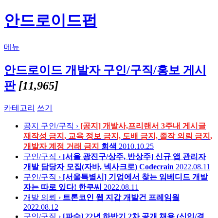
안드로이드펍
메뉴
안드로이드 개발자 구인/구직/홍보 게시
판
[11,965]
카테고리
쓰기
공지
구인/구직 ›
[공지] 개발사,프리랜서 3주내 게시글
재작성 금지, 교육 정보 금지, 도배 금지, 졸작 의뢰 금지,
개발자 계정 거래 금지
회색
2010.10.25
구인/구직 ›
[서울 광진구/상주, 반상주] 신규 앱 관리자
개발 담당자 모집(자바, 넥사크로)
Codecrain
2022.08.11
구인/구직 ›
[서울특별시] 기업에서 찾는 임베디드 개발
자는 따로 있다!
한쿠씨
2022.08.11
개발 의뢰 ›
트론코인 웹 지갑 개발건
프레임웤
2022.08.12
구인/구직 ›
[파수] 22년 하반기 2차 공개 채용 (신입/경