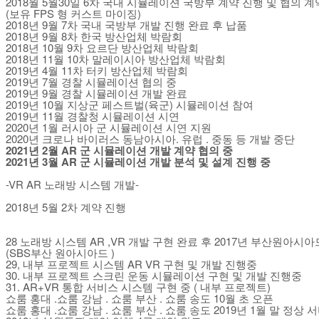
2018월 5월30일 6차 국내 시뮬레이션 국방부 계약 진행 및 협의 계
(보유 FPS 형 커스트 마이징)
2018년 9월 7차 국내 국방부 개발 진행 완료 후 납품
2018년 9월 8차 한국 방산업체 박람회
2018년 10월 9차 요르단 방산업체 박람회
2018년 11월 10차 말레이시아 방산업체 박람회
2019년 4월 11차 터키 방산업체 박람회
2019년 7월 경찰 시뮬레이션 협의 중
2019년 9월 경찰 시뮬레이션 개발 완료
2019년 10월 지상군 페스트벌(육군) 시뮬레이션 참여
2019년 11월 경찰청 시뮬레이션 시연
2020년 1월 러시아 군 시뮬레이션 시연 지원
2020년 크로나 바이러스 동남아시아. 유럽 . 중동 등 개발 중단
2021년 2월 AR 군 시뮬레이션 개발 계약 협의 중
2021년 3월 AR 군 시뮬레이션 개발 분석 및 설계 진행 중
-VR AR 노래방 시스템 개발-
2018년 5월 2차 계약 진행
28 노래방 시스템 AR ,VR 개발 구현 완료 후 2017년 부산원아시
(SBS부산 원아시아드 )
29, 내부 프로젝트 시스템 AR VR 구현 및 개발 진행중
30. 내부 프로젝트 스크린 운동 시뮬레이션 구현 및 개발 진행중
31. AR+VR 통합 서비스 시스템 구현 중 ( 내부 프로젝트)
쇼룸 홍대 .쇼룸 강남 . 쇼룸 부산 . 쇼룸 송도 10월 초 오픈
쇼룸 홍대 .쇼룸 강남 . 쇼룸 부산 . 쇼룸 송도 2019년 1월 말 정상