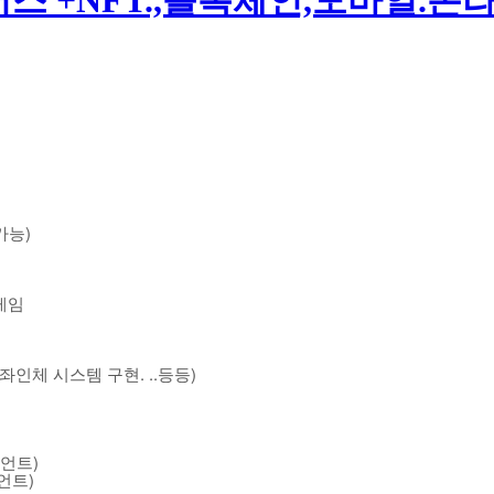
타버스 +NFT.,블록체인,모바일.온
가능)
게임
좌인체 시스템 구현. ..등등)
이언트)
언트)