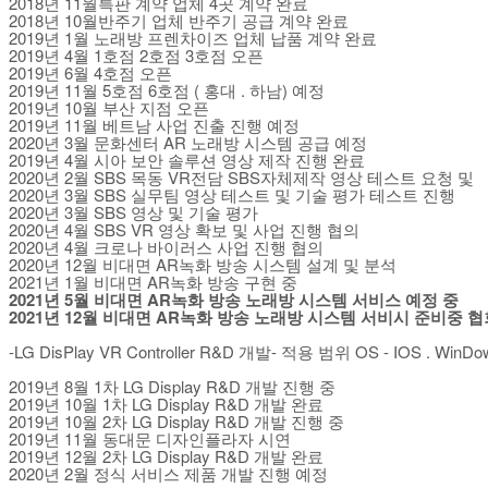
2018년 11월특판 계약 업체 4곳 계약 완료
2018년 10월반주기 업체 반주기 공급 계약 완료
2019년 1월 노래방 프렌차이즈 업체 납품 계약 완료
2019년 4월 1호점 2호점 3호점 오픈
2019년 6월 4호점 오픈
2019년 11월 5호점 6호점 ( 홍대 . 하남) 예정
2019년 10월 부산 지점 오픈
2019년 11월 베트남 사업 진출 진행 예정
2020년 3월 문화센터 AR 노래방 시스템 공급 예정
2019년 4월 시아 보안 솔루션 영상 제작 진행 완료
2020년 2월 SBS 목동 VR전담 SBS자체제작 영상 테스트 요청 및
2020년 3월 SBS 실무팀 영상 테스트 및 기술 평가 테스트 진행
2020년 3월 SBS 영상 및 기술 평가
2020년 4월 SBS VR 영상 확보 및 사업 진행 협의
2020년 4월 크로나 바이러스 사업 진행 협의
2020년 12월 비대면 AR녹화 방송 시스템 설계 및 분석
2021년 1월 비대면 AR녹화 방송 구현 중
2021년 5월 비대면 AR녹화 방송 노래방 시스템 서비스 예정 중
2021년 12월 비대면 AR녹화 방송 노래방 시스템 서비시 준비중 
-LG DisPlay VR Controller R&D 개발- 적용 범위 OS - IOS . WinDo
2019년 8월 1차 LG Display R&D 개발 진행 중
2019년 10월 1차 LG Display R&D 개발 완료
2019년 10월 2차 LG Display R&D 개발 진행 중
2019년 11월 동대문 디자인플라자 시연
2019년 12월 2차 LG Display R&D 개발 완료
2020년 2월 정식 서비스 제품 개발 진행 예정