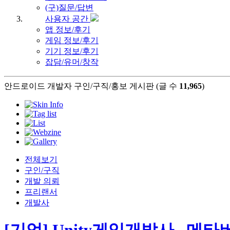
(구)질문/답변
사용자 공간
앱 정보/후기
게임 정보/후기
기기 정보/후기
잡담/유머/창작
안드로이드 개발자 구인/구직/홍보 게시판 (글 수
11,965
)
전체보기
구인/구직
개발 의뢰
프리랜서
개발사