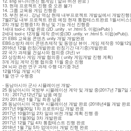
12. sng 유니티엔진 웹게임 ( 알파 버젼 완료 )
13. 현재 프로젝트 진행 중 오픈 불가
14. 그룹 교육용 게임 진행중
15. 부천 본사 . 강남 역삼 현재 내부프로젝트 개발실에서 개발진
7월27일 내부 프로젝트 완료 예정 현재 통합테스트완료 1월서비스
2차 개발 진행중1차 튜닝 및 기능 개선 진행중
1세대 tool-c 개발 완료 (2D .unity . vr .html 5. 이펍(ePub) )
2세대 tool-c 12개월 제작 준비중(3D .untiy. vr .html 5. 이펍(ePub)).
21 EBS 교육용 콘덴츠 unity 개발 개발완료
EBS소방차 레이 콘덴츠제작 및 동영상 뷰어 . 게임 제작중 10월1
2016년 12월 런칭(개발완료 런칭기간 대기중)개발완료
22 국가 과제물 건설사와 협의중 (3년) vr
23 상장회사 게임 개발 협의중 ( unity 게임개발 진행 계획)
3개 게임 계약 진행 협의중 11월 중순 진행
24 뇌파 관련 연구 과제 수행 대기중 3년
12월15일 개발 시작
1월 연구 수행중
- 동남아시아 군사 시뮬레이션 개발-
25 동남아시아 국방부 시뮬레이션 계약 및 개발 중(2017년 7월7일 
1차 : 2017년12년7일 납품 예정
2차 201.8년 1월 7일 최종 납품
26 동남아시아 국방부 시뮬레이션 개발 완료 (2018년4월 개발 완료
2017년 9월30일 1차 프로트타입 개발 완료
2017년 10월31일 2차 알파 버젼 개발 계획 진행 중
2017년 11월30일 3차 개발완료
2017년 12월 7일 4차 통합테스트 진행 완료
2018년 1월 7일 5차 업데이터 개발 진행 완료