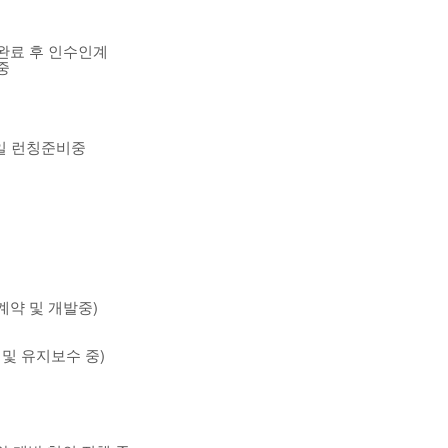
행완료 후 인수인계
중
2일 런칭준비중
계약 및 개발중)
 및 유지보수 중)