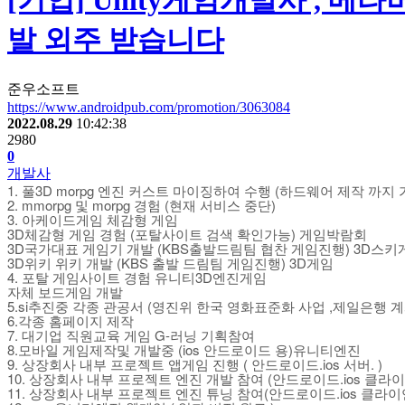
[기업] Unity게임개발사 , 메
발 외주 받습니다
준우소프트
https://www.androidpub.com/promotion/3063084
2022.08.29
10:42:38
2980
0
개발사
1. 풀3D morpg 엔진 커스트 마이징하여 수행 (하드웨어 제작 까지 
2. mmorpg 및 morpg 경험 (현재 서비스 중단)
3. 아케이드게임 체감형 게임
3D체감형 게임 경험 (포탈사이트 검색 확인가능) 게임박람회
3D국가대표 게임기 개발 (KBS출발드림팀 협찬 게임진행) 3D스키
3D위키 위키 개발 (KBS 출발 드림팀 게임진행) 3D게임
4. 포탈 게임사이트 경험 유니티3D엔진게임
자체 보드게임 개발
5.si추진중 각종 관공서 (영진위 한국 영화표준화 사업 ,제일은행 계
6.각종 홈페이지 제작
7. 대기업 직원교육 게임 G-러닝 기획참여
8.모바일 게임제작및 개발중 (ios 안드로이드 용)유니티엔진
9. 상장회사 내부 프로젝트 앱게임 진행 ( 안드로이드.ios 서버. )
10. 상장회사 내부 프로젝트 엔진 개발 참여 (안드로이드.ios 클라
11. 상장회사 내부 프로젝트 엔진 튜닝 참여(안드로이드.ios 클라이