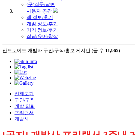
(구)질문/답변
사용자 공간
앱 정보/후기
게임 정보/후기
기기 정보/후기
잡담/유머/창작
안드로이드 개발자 구인/구직/홍보 게시판 (글 수
11,965
)
전체보기
구인/구직
개발 의뢰
프리랜서
개발사