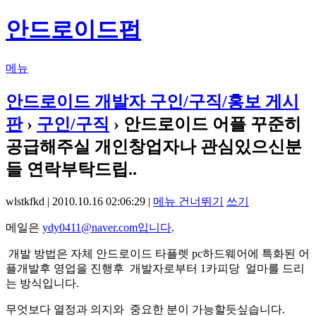
안드로이드펍
메뉴
안드로이드 개발자 구인/구직/홍보 게시
판
›
구인/구직
› 안드로이드 어플 꾸준히
공급해주실 개인창업자나 관심있으신분
들 연락부탁드립..
wlstkfkd | 2010.10.16 02:06:29 |
메뉴 건너뛰기
쓰기
메일은
ydy0411@naver.com입니다
.
개발 방법은 자체 안드로이드 타플렛 pc하드웨어에 특화된 어
플개발후 영업을 진행후 개발자로부터 1카피당 얼마를 드리
는 방식입니다.
무엇보다 열정과 의지와 중요한 분이 가능할듯싶습니다.