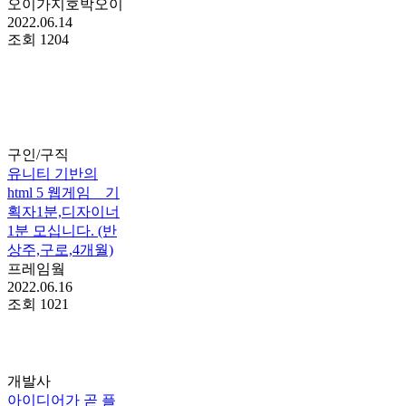
오이가지호박오이
2022.06.14
조회
1204
구인/구직
유니티 기반의
html 5 웹게임 _ 기
획자1분,디자이너
1분 모십니다. (반
상주,구로,4개월)
프레임웤
2022.06.16
조회
1021
개발사
아이디어가 곧 플