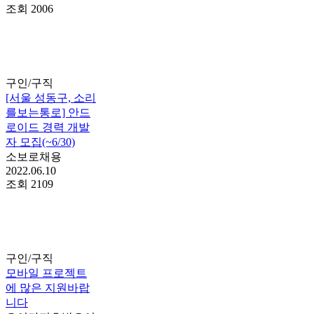
조회
2006
구인/구직
[서울 성동구, 소리
를보는통로] 안드
로이드 경력 개발
자 모집(~6/30)
소보로채용
2022.06.10
조회
2109
구인/구직
모바일 프로젝트
에 많은 지원바랍
니다