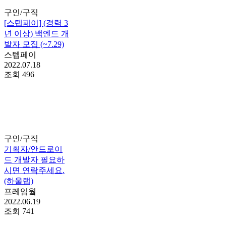
구인/구직
[스텝페이] (경력 3
년 이상) 백엔드 개
발자 모집 (~7.29)
스텝페이
2022.07.18
조회
496
구인/구직
기획자/안드로이
드 개발자 필요하
시면 연락주세요.
(하울랩)
프레임웤
2022.06.19
조회
741