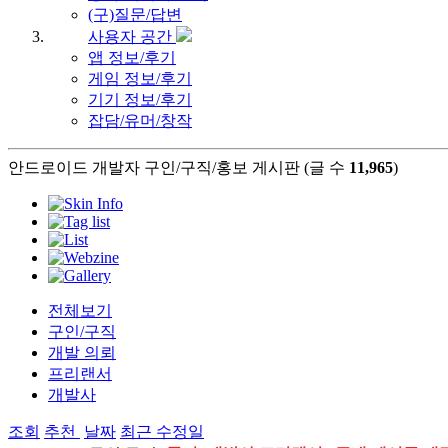
(구)질문/답변
사용자 공간
앱 정보/후기
게임 정보/후기
기기 정보/후기
잡담/유머/창작
안드로이드 개발자 구인/구직/홍보 게시판 (글 수
11,965
)
전체보기
구인/구직
개발 의뢰
프리랜서
개발사
조회
추천
날짜
최근 수정일