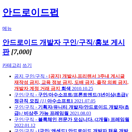
안드로이드펍
메뉴
안드로이드 개발자 구인/구직/홍보 게시
판
[7,000]
카테고리
쓰기
공지
구인/구직 ›
[공지] 개발사,프리랜서 3주내 게시글
재작성 금지, 교육 정보 금지, 도배 금지, 졸작 의뢰 금지,
개발자 계정 거래 금지
회색
2010.10.25
구인/구직 ›
구인/아수소프트/프론트엔드/3년이상(초급)/
정규직 모집
[1]
아수소프트1
2021.07.05
구인/구직 ›
기획자/유니티 개발자/안드로이드 개발자(초
급) / 비상주 가능
프레임웤
2021.08.03
구인/구직 ›
블록체인 전문가 모십니다. (2개월)
프레임웤
2022.01.12
구인/구직 ›
[구인/ 앤센드] 안드로이드 개발자 채용
개발