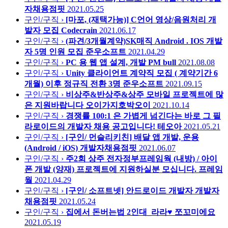
자채용점핏
2021.05.25
구인/구직 ›
[마포, (재택가능)] C언어 영상/음원처리 개
발자 모집
Codecrain
2021.06.17
구인/구직 ›
(파견/3개월계약)SK매직 Android . IOS 개발
자 5명 인원 모집
준우소프트
2021.04.29
구인/구직 ›
PC 용 웹 앱 설계, 개발 PM
bull
2021.08.08
구인/구직 ›
Unity 클라이언트 계약직 모집 ( 계약기간 6
개월) 이후 정규직 전환 3명
준우소프트
2021.09.15
구인/구직 ›
비상주&반상주&상주 모바일 프로젝트에 많
은 지원바랍니다
오이가지호박오이
2021.10.14
구인/구직 ›
경쟁률 100:1 은 가볍게 넘긴다는 바로 그 필
라로이드의 개발자 채용 공고입니다!
테오아
2021.05.21
구인/구직 ›
[구인/ 먼슬리키친] 배달 앱 개발, 운용
(Android / iOS)
개발자채용점핏
2021.06.07
구인/구직 ›
주2회 상주 전자정부프레임웍 (내방) / 아이
폰 개발 (양재) 프로젝트에 지원하실분 모십니다.
프레임
웤
2021.04.29
구인/구직 ›
[구인/ 소프트넷] 안드로이드 개발자
개발자
채용점핏
2021.05.24
구인/구직 ›
집에서 돈버는법 2인대_라라♥
쪼꼬미에요
2021.05.19