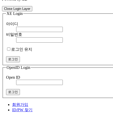
ColorNote notepad notes - best android notepad app
Color flashlight 
Close Login Layer
XE Login
아이디
비밀번호
로그인 유지
OpenID Login
Open ID
회원가입
ID/PW 찾기