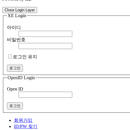
ColorNote notepad notes - best android notepad app
Color flashlight 
Close Login Layer
XE Login
아이디
비밀번호
로그인 유지
OpenID Login
Open ID
회원가입
ID/PW 찾기