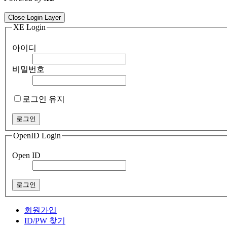
ColorNote notepad notes - best android notepad app
Color flashlight 
Close Login Layer
XE Login
아이디
비밀번호
로그인 유지
OpenID Login
Open ID
회원가입
ID/PW 찾기