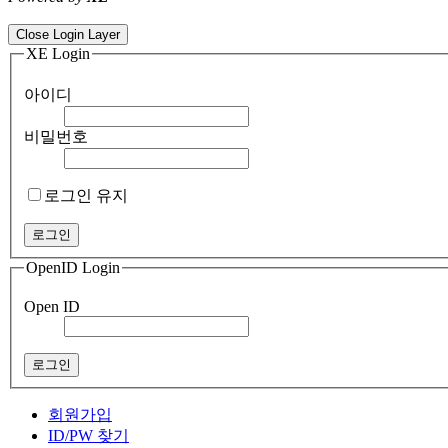
ColorNote notepad notes - best android notepad app
Color flashlight 
Close Login Layer
XE Login
아이디
비밀번호
로그인 유지
OpenID Login
Open ID
회원가입
ID/PW 찾기