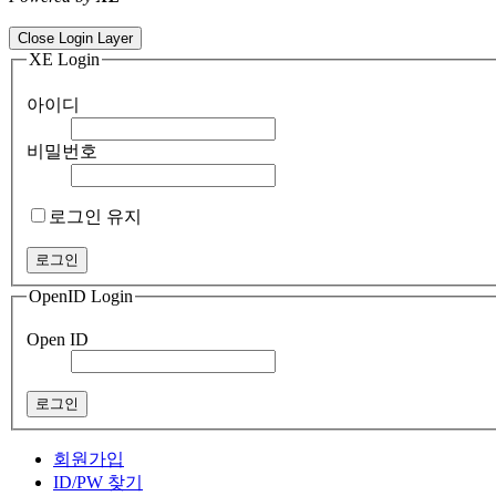
ColorNote notepad notes - best android notepad app
Color flashlight 
Close Login Layer
XE Login
아이디
비밀번호
로그인 유지
OpenID Login
Open ID
회원가입
ID/PW 찾기